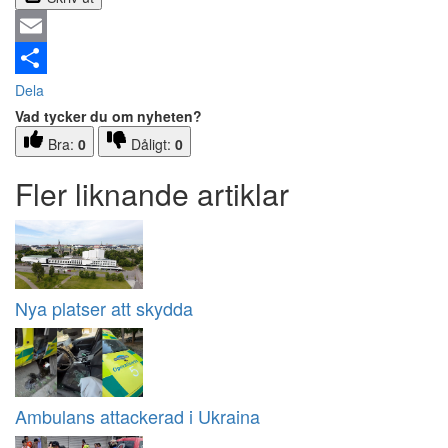
Email
Dela
Vad tycker du om nyheten?
Bra:
0
Dåligt:
0
Fler liknande artiklar
Nya platser att skydda
Ambulans attackerad i Ukraina