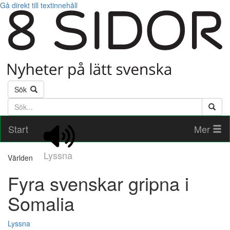
Gå direkt till textinnehåll
Sök
Söktext
Start
Mer
Lyssna
Världen
Fyra svenskar gripna i
Somalia
Lyssna