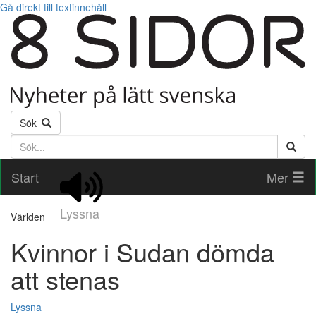
Gå direkt till textinnehåll
Sök
Söktext
Start
Mer
Lyssna
Världen
Kvinnor i Sudan dömda
att stenas
Lyssna