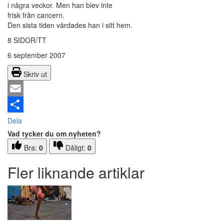
i några veckor. Men han blev inte
frisk från cancern.
Den sista tiden vårdades han i sitt hem.
8 SIDOR/TT
6 september 2007
Skriv ut
Email
Dela
Vad tycker du om nyheten?
Bra:
0
Dåligt:
0
Fler liknande artiklar