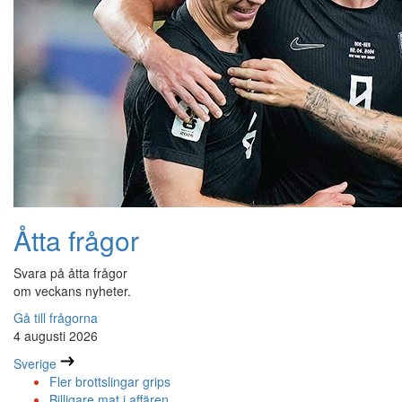
Åtta frågor
Svara på åtta frågor
om veckans nyheter.
Gå till frågorna
4 augusti 2026
Sverige
Fler brottslingar grips
Billigare mat i affären