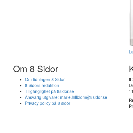
L
Om 8 Sidor
Om tidningen 8 Sidor
8 
8 Sidors redaktion
D
Tillgänglighet på 8sidor.se
1
Ansvarig utgivare:
marie.hillblom@8sidor.se
R
Privacy policy på 8 sidor
P