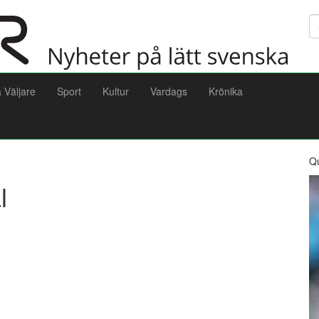
Sö
a Väljare
Sport
Kultur
Vardags
Krönika
Q
l