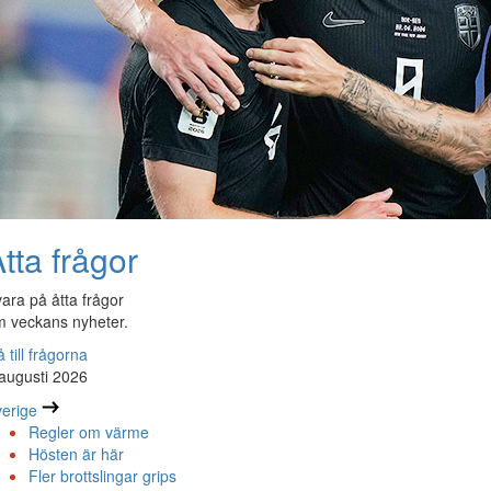
tta frågor
ara på åtta frågor
 veckans nyheter.
 till frågorna
augusti 2026
erige
Regler om värme
Hösten är här
Fler brottslingar grips