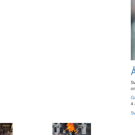
Å
Sv
om
Gå
4 
Sv