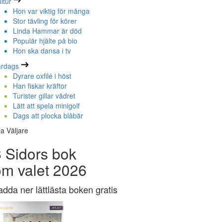
ltur
Hon var viktig för många
Stor tävling för körer
Linda Hammar är död
Populär hjälte på bio
Hon ska dansa i tv
ardags
Dyrare oxfilé i höst
Han fiskar kräftor
Turister gillar vädret
Lätt att spela minigolf
Dags att plocka blåbär
la Väljare
 Sidors bok
om valet 2026
adda ner lättlästa boken gratis