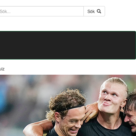
ktext
Sök
uiz