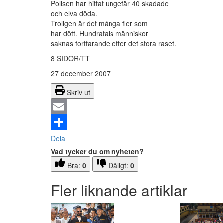
Polisen har hittat ungefär 40 skadade
och elva döda.
Troligen är det många fler som
har dött. Hundratals människor
saknas fortfarande efter det stora raset.
8 SIDOR/TT
27 december 2007
Skriv ut
Email
Dela
Vad tycker du om nyheten?
Bra:
0
Dåligt:
0
Fler liknande artiklar