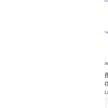
Ku
V
Al
8
L