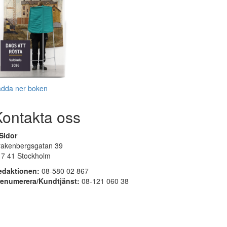
adda ner boken
Kontakta oss
Sidor
rakenbergsgatan 39
17 41 Stockholm
edaktionen:
08-580 02 867
renumerera/Kundtjänst:
08-121 060 38