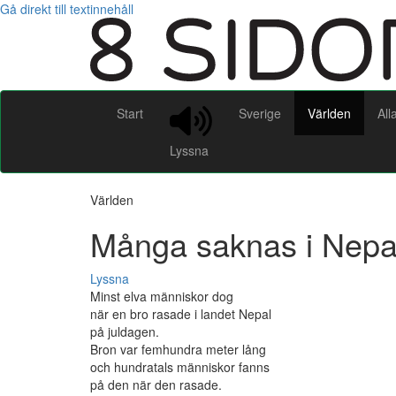
Gå direkt till textinnehåll
Start
Sverige
Världen
All
Lyssna
Världen
Många saknas i Nepa
Lyssna
Minst elva människor dog
när en bro rasade i landet Nepal
på juldagen.
Bron var femhundra meter lång
och hundratals människor fanns
på den när den rasade.