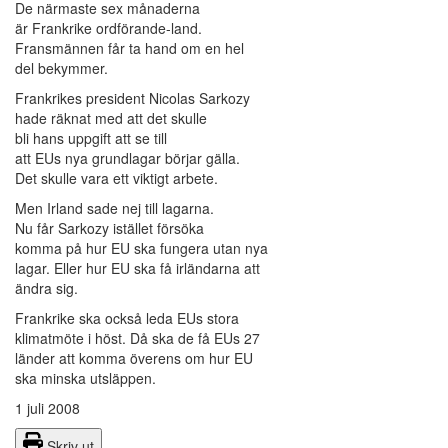
De närmaste sex månaderna
är Frankrike ordförande-land.
Fransmännen får ta hand om en hel
del bekymmer.
Frankrikes president Nicolas Sarkozy
hade räknat med att det skulle
bli hans uppgift att se till
att EUs nya grundlagar börjar gälla.
Det skulle vara ett viktigt arbete.
Men Irland sade nej till lagarna.
Nu får Sarkozy istället försöka
komma på hur EU ska fungera utan nya
lagar. Eller hur EU ska få irländarna att
ändra sig.
Frankrike ska också leda EUs stora
klimatmöte i höst. Då ska de få EUs 27
länder att komma överens om hur EU
ska minska utsläppen.
1 juli 2008
Skriv ut