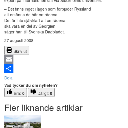
expert på internationell rätt vid Stockholms universitet.
– Det finns inget i lagen som förbjuder Ryssland
att erkänna de här områdena.
Det är inte självklart att områdena
ska vara en del av Georgien,
säger han till Svenska Dagbladet.
27 augusti 2008
Skriv ut
Email
Dela
Vad tycker du om nyheten?
Bra:
0
Dåligt:
0
Fler liknande artiklar