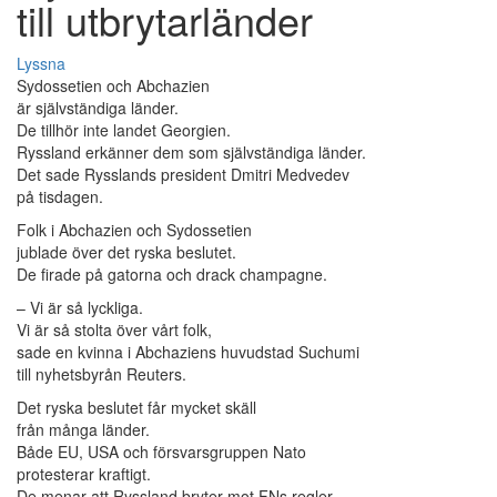
till utbrytarländer
Lyssna
Sydossetien och Abchazien
är självständiga länder.
De tillhör inte landet Georgien.
Ryssland erkänner dem som självständiga länder.
Det sade Rysslands president Dmitri Medvedev
på tisdagen.
Folk i Abchazien och Sydossetien
jublade över det ryska beslutet.
De firade på gatorna och drack champagne.
– Vi är så lyckliga.
Vi är så stolta över vårt folk,
sade en kvinna i Abchaziens huvudstad Suchumi
till nyhetsbyrån Reuters.
Det ryska beslutet får mycket skäll
från många länder.
Både EU, USA och försvarsgruppen Nato
protesterar kraftigt.
De menar att Ryssland bryter mot FNs regler