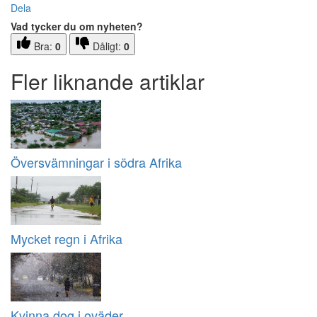
Dela
Vad tycker du om nyheten?
Bra:
0
Dåligt:
0
Fler liknande artiklar
Översvämningar i södra Afrika
Mycket regn i Afrika
Kvinna dog i oväder