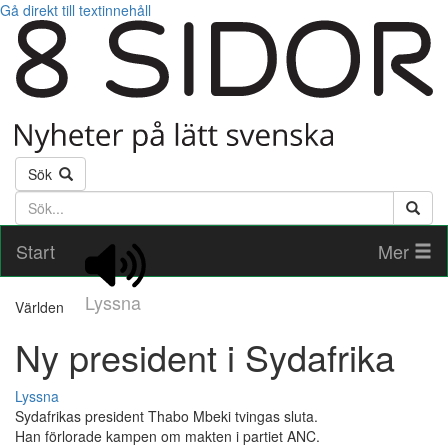
Gå direkt till textinnehåll
Sök
Söktext
Start
Mer
Lyssna
Världen
Ny president i Sydafrika
Lyssna
Sydafrikas president Thabo Mbeki tvingas sluta.
Han förlorade kampen om makten i partiet ANC.