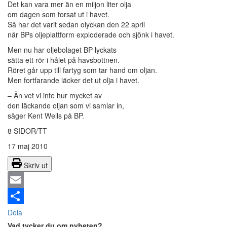
Det kan vara mer än en miljon liter olja
om dagen som forsat ut i havet.
Så har det varit sedan olyckan den 22 april
när BPs oljeplattform exploderade och sjönk i havet.
Men nu har oljebolaget BP lyckats
sätta ett rör i hålet på havsbottnen.
Röret går upp till fartyg som tar hand om oljan.
Men fortfarande läcker det ut olja i havet.
– Än vet vi inte hur mycket av
den läckande oljan som vi samlar in,
säger Kent Wells på BP.
8 SIDOR/TT
17 maj 2010
Skriv ut
Email
Dela
Vad tycker du om nyheten?