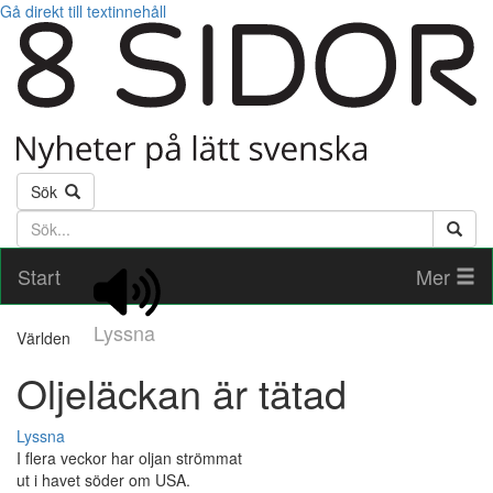
Gå direkt till textinnehåll
Sök
Söktext
Start
Mer
Lyssna
Världen
Oljeläckan är tätad
Lyssna
I flera veckor har oljan strömmat
ut i havet söder om USA.