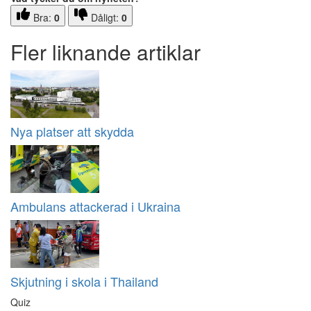
Bra:
0
Dåligt:
0
Fler liknande artiklar
Nya platser att skydda
Ambulans attackerad i Ukraina
Skjutning i skola i Thailand
Quiz