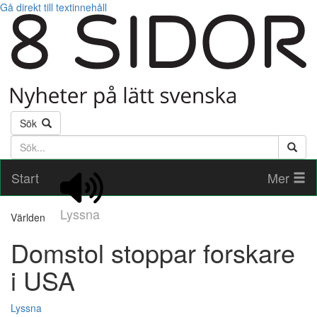
Gå direkt till textinnehåll
Sök
Söktext
Start
Mer
Lyssna
Världen
Domstol stoppar forskare
i USA
Lyssna