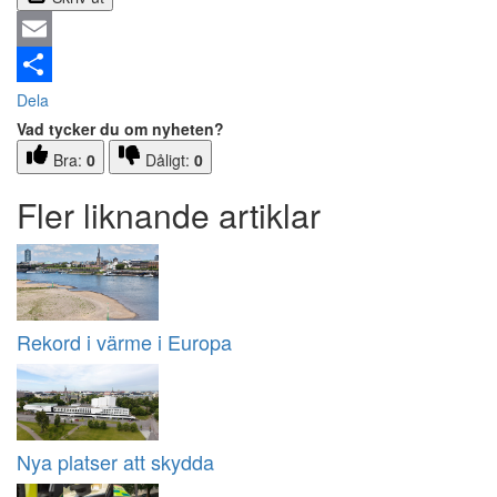
Email
Dela
Vad tycker du om nyheten?
Bra:
0
Dåligt:
0
Fler liknande artiklar
Rekord i värme i Europa
Nya platser att skydda