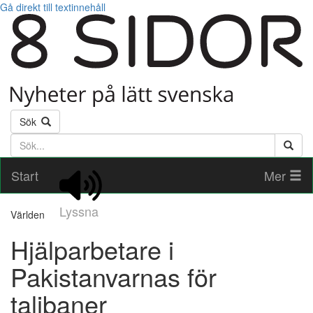
Gå direkt till textinnehåll
Sök
Söktext
Start
Mer
Lyssna
Världen
Hjälparbetare i
Pakistanvarnas för
talibaner