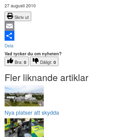
27 augusti 2010
Skriv ut
Email
Dela
Vad tycker du om nyheten?
Bra:
0
Dåligt:
0
Fler liknande artiklar
Nya platser att skydda