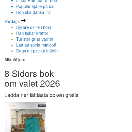
Linda Hammar är död
Populär hjälte på bio
Hon ska dansa i tv
Vardags
Dyrare oxfilé i höst
Han fiskar kräftor
Turister gillar vädret
Lätt att spela minigolf
Dags att plocka blåbär
Alla Väljare
8 Sidors bok
om valet 2026
Ladda ner lättlästa boken gratis