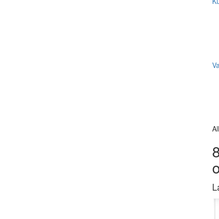
Ku
V
Al
8
L