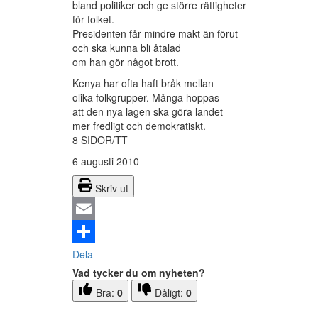
bland politiker och ge större rättigheter
för folket.
Presidenten får mindre makt än förut
och ska kunna bli åtalad
om han gör något brott.
Kenya har ofta haft bråk mellan
olika folkgrupper. Många hoppas
att den nya lagen ska göra landet
mer fredligt och demokratiskt.
8 SIDOR/TT
6 augusti 2010
Skriv ut
Email
Dela
Vad tycker du om nyheten?
Bra:
0
Dåligt:
0