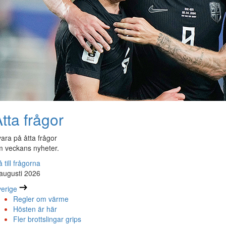
tta frågor
ara på åtta frågor
 veckans nyheter.
 till frågorna
augusti 2026
erige
Regler om värme
Hösten är här
Fler brottslingar grips