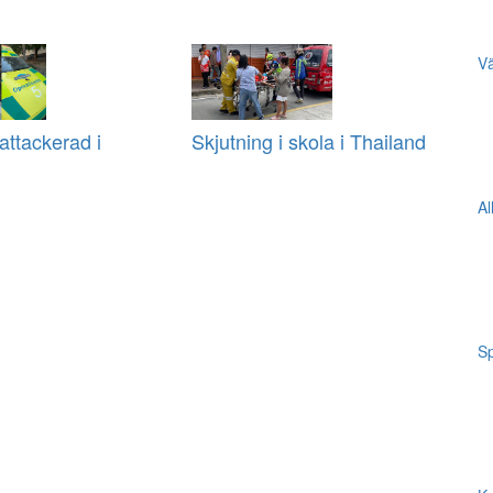
Vä
ttackerad i
Skjutning i skola i Thailand
Al
Sp