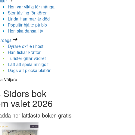
ltur
Hon var viktig för många
Stor tävling för körer
Linda Hammar är död
Populär hjälte på bio
Hon ska dansa i tv
ardags
Dyrare oxfilé i höst
Han fiskar kräftor
Turister gillar vädret
Lätt att spela minigolf
Dags att plocka blåbär
la Väljare
 Sidors bok
om valet 2026
adda ner lättlästa boken gratis