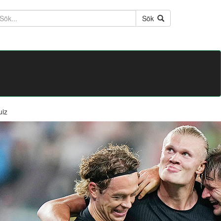
ktext
Sök
uiz