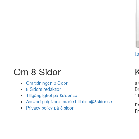
L
Om 8 Sidor
Om tidningen 8 Sidor
8 
8 Sidors redaktion
D
Tillgänglighet på 8sidor.se
1
Ansvarig utgivare:
marie.hillblom@8sidor.se
R
Privacy policy på 8 sidor
P