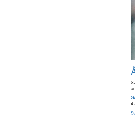
Å
Sv
om
Gå
4 
Sv