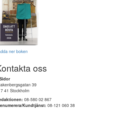
adda ner boken
Kontakta oss
Sidor
rakenbergsgatan 39
17 41 Stockholm
edaktionen:
08-580 02 867
renumerera/Kundtjänst:
08-121 060 38