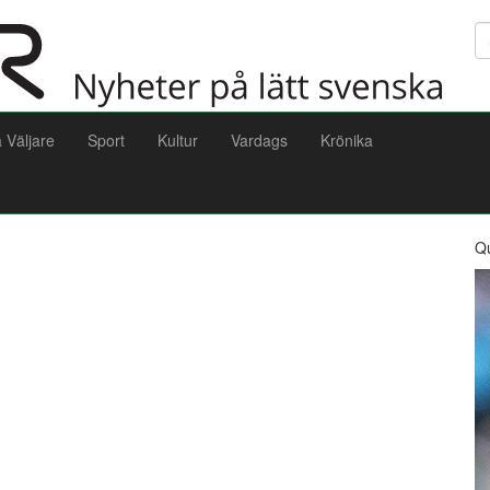
Sö
a Väljare
Sport
Kultur
Vardags
Krönika
Q