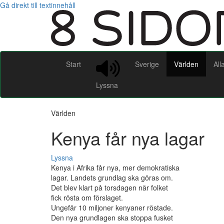
Gå direkt till textinnehåll
Start
Sverige
Världen
All
Lyssna
Världen
Kenya får nya lagar
Lyssna
Kenya i Afrika får nya, mer demokratiska
lagar. Landets grundlag ska göras om.
Det blev klart på torsdagen när folket
fick rösta om förslaget.
Ungefär 10 miljoner kenyaner röstade.
Den nya grundlagen ska stoppa fusket