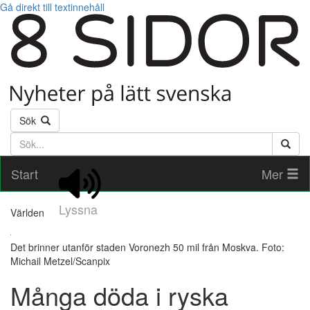
Gå direkt till textinnehåll
Sök
Söktext
Start
Mer
Lyssna
Världen
Det brinner utanför staden Voronezh 50 mil från Moskva. Foto:
Michail Metzel/Scanpix
Många döda i ryska