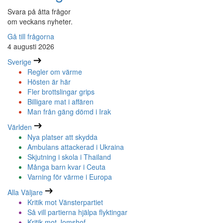
Svara på åtta frågor
om veckans nyheter.
Gå till frågorna
4 augusti 2026
Sverige
Regler om värme
Hösten är här
Fler brottslingar grips
Billigare mat i affären
Man från gäng dömd i Irak
Världen
Nya platser att skydda
Ambulans attackerad i Ukraina
Skjutning i skola i Thailand
Många barn kvar i Ceuta
Varning för värme i Europa
Alla Väljare
Kritik mot Vänsterpartiet
Så vill partierna hjälpa flyktingar
Kritik mot Jomshof