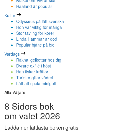
Bråket om VM är slut
Haaland är populär
Kultur
Odysseus på lätt svenska
Hon var viktig för många
Stor tävling för körer
Linda Hammar är död
Populär hjälte på bio
Vardags
Räkna igelkottar hos dig
Dyrare oxfilé i höst
Han fiskar kräftor
Turister gillar vädret
Lätt att spela minigolf
Alla Väljare
8 Sidors bok
om valet 2026
Ladda ner lättlästa boken gratis