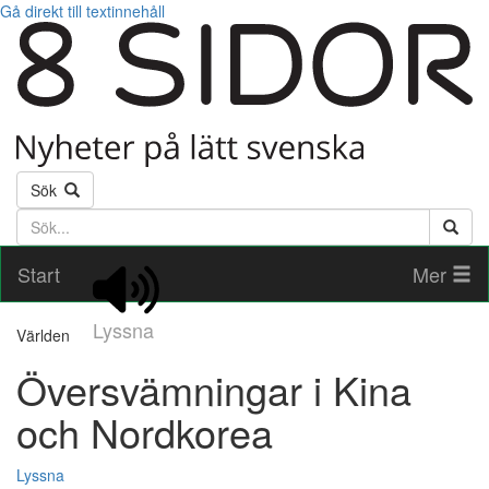
Gå direkt till textinnehåll
Sök
Söktext
Start
Mer
Lyssna
Världen
Översvämningar i Kina
och Nordkorea
Lyssna