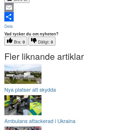
Email
Dela
Vad tycker du om nyheten?
Bra:
0
Dåligt:
0
Fler liknande artiklar
Nya platser att skydda
Ambulans attackerad i Ukraina