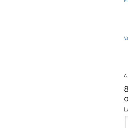
Ku
V
Al
8
L