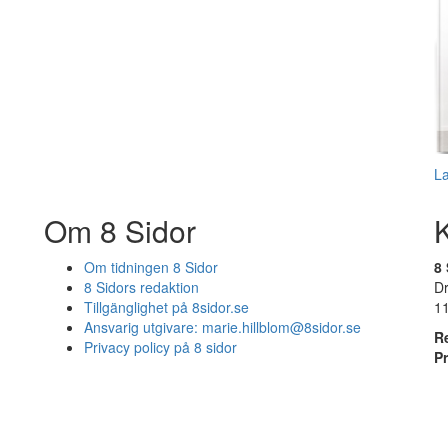
L
Om 8 Sidor
Om tidningen 8 Sidor
8 
8 Sidors redaktion
D
Tillgänglighet på 8sidor.se
1
Ansvarig utgivare:
marie.hillblom@8sidor.se
R
Privacy policy på 8 sidor
P