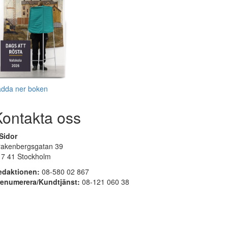
adda ner boken
Kontakta oss
Sidor
rakenbergsgatan 39
17 41 Stockholm
edaktionen:
08-580 02 867
renumerera/Kundtjänst:
08-121 060 38