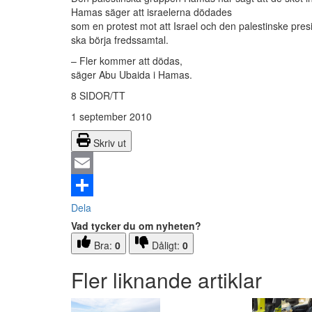
Hamas säger att israelerna dödades
som en protest mot att Israel och den palestinske p
ska börja fredssamtal.
– Fler kommer att dödas,
säger Abu Ubaida i Hamas.
8 SIDOR/TT
1 september 2010
Skriv ut
Email
Dela
Vad tycker du om nyheten?
Bra:
0
Dåligt:
0
Fler liknande artiklar