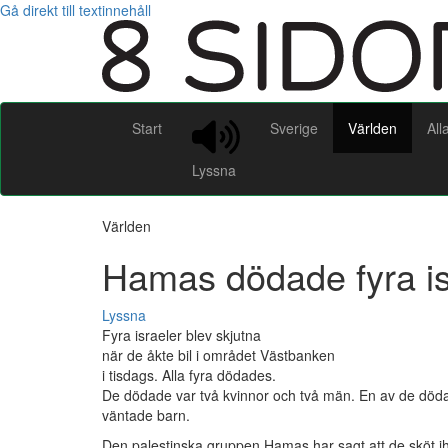
Gå direkt till textinnehåll
Start
Sverige
Världen
All
Lyssna
Världen
Hamas dödade fyra is
Lyssna
Fyra israeler blev skjutna
när de åkte bil i området Västbanken
i tisdags. Alla fyra dödades.
De dödade var två kvinnor och två män. En av de död
väntade barn.
Den palestinska gruppen Hamas har sagt att de sköt ihj