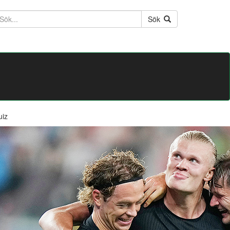
ktext
Sök
uiz