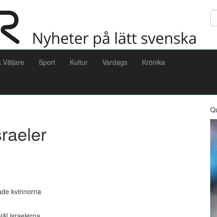
Sö
a Väljare
Sport
Kultur
Vardags
Krönika
Q
raeler
ade kvinnorna
äl israelerna.