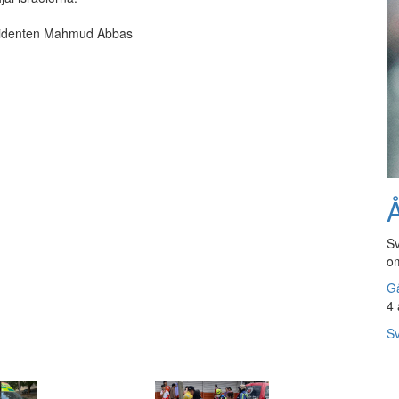
residenten Mahmud Abbas
Å
Sv
om
Gå
4 
Sv