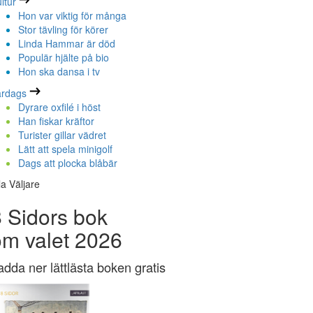
ltur
Hon var viktig för många
Stor tävling för körer
Linda Hammar är död
Populär hjälte på bio
Hon ska dansa i tv
ardags
Dyrare oxfilé i höst
Han fiskar kräftor
Turister gillar vädret
Lätt att spela minigolf
Dags att plocka blåbär
la Väljare
 Sidors bok
om valet 2026
adda ner lättlästa boken gratis