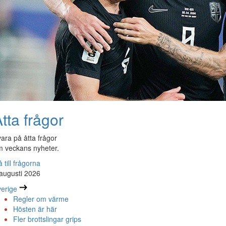
tta frågor
ara på åtta frågor
 veckans nyheter.
 till frågorna
augusti 2026
erige
Regler om värme
Hösten är här
Fler brottslingar grips