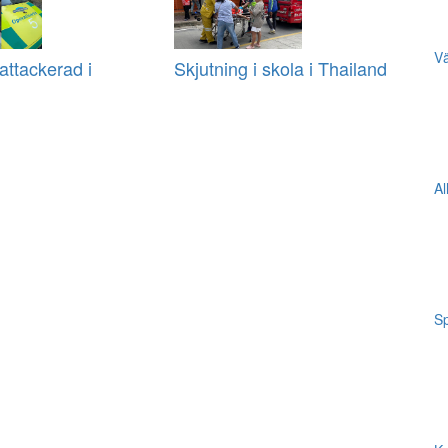
Vä
ttackerad i
Skjutning i skola i Thailand
Al
Sp