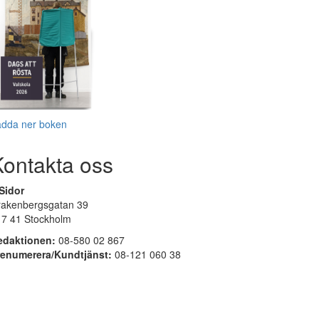
adda ner boken
Kontakta oss
Sidor
rakenbergsgatan 39
17 41 Stockholm
edaktionen:
08-580 02 867
renumerera/Kundtjänst:
08-121 060 38