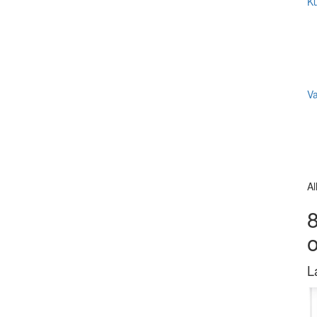
Ku
V
Al
8
L