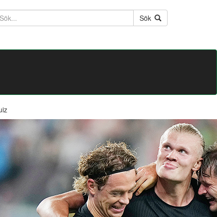
ktext
Sök
uiz