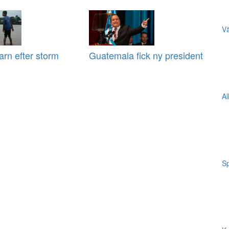
Vä
arn efter storm
Guatemala fick ny president
Al
Sp