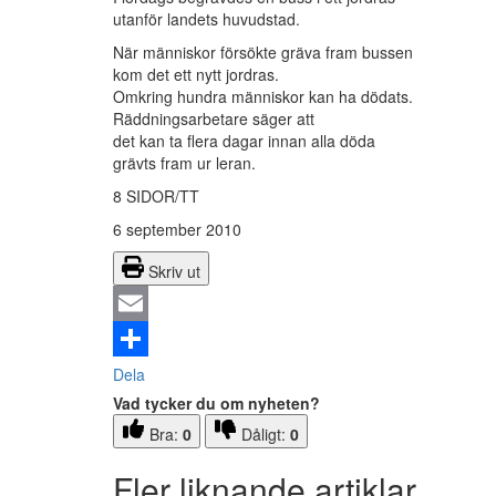
utanför landets huvudstad.
När människor försökte gräva fram bussen
kom det ett nytt jordras.
Omkring hundra människor kan ha dödats.
Räddningsarbetare säger att
det kan ta flera dagar innan alla döda
grävts fram ur leran.
8 SIDOR/TT
6 september 2010
Skriv ut
Email
Dela
Vad tycker du om nyheten?
Bra:
0
Dåligt:
0
Fler liknande artiklar