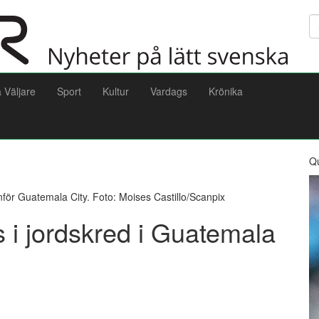
Sö
a Väljare
Sport
Kultur
Vardags
Krönika
Q
för Guatemala City. Foto: Moises Castillo/Scanpix
 i jordskred i Guatemala