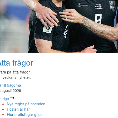
tta frågor
ara på åtta frågor
 veckans nyheter.
 till frågorna
augusti 2026
erige
Nya regler på boenden
Hösten är här
Fler brottslingar grips