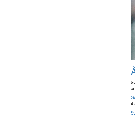
Å
Sv
om
Gå
4 
Sv