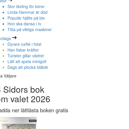
ltur
Stor tävling för körer
Linda Hammar är död
Populär hjälte på bio
Hon ska dansa i tv
Titta på viktiga maskiner
ardags
Dyrare oxfilé i höst
Han fiskar kräftor
Turister gillar vädret
Lätt att spela minigolf
Dags att plocka blåbär
la Väljare
 Sidors bok
om valet 2026
adda ner lättlästa boken gratis