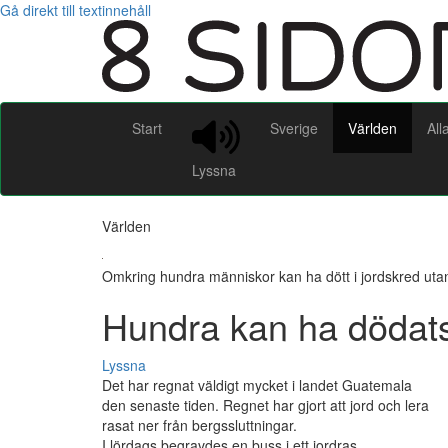
Gå direkt till textinnehåll
Start
Sverige
Världen
All
Lyssna
Världen
Omkring hundra människor kan ha dött i jordskred utan
Hundra kan ha dödats
Lyssna
Det har regnat väldigt mycket i landet Guatemala
den senaste tiden. Regnet har gjort att jord och lera
rasat ner från bergssluttningar.
I lördags begravdes en buss i ett jordras