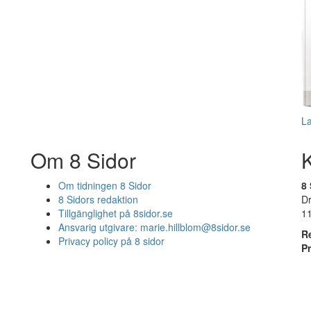
L
Om 8 Sidor
Om tidningen 8 Sidor
8 
8 Sidors redaktion
D
Tillgänglighet på 8sidor.se
1
Ansvarig utgivare:
marie.hillblom@8sidor.se
R
Privacy policy på 8 sidor
P