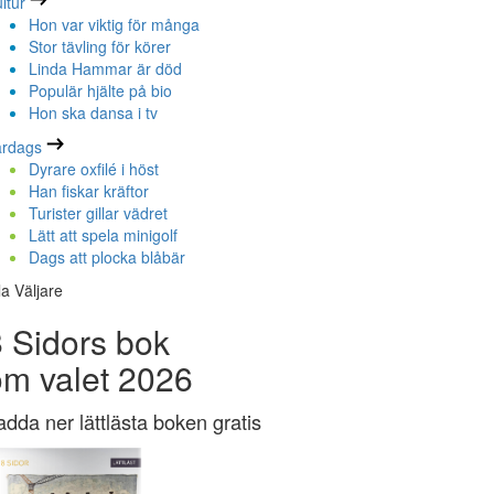
ltur
Hon var viktig för många
Stor tävling för körer
Linda Hammar är död
Populär hjälte på bio
Hon ska dansa i tv
ardags
Dyrare oxfilé i höst
Han fiskar kräftor
Turister gillar vädret
Lätt att spela minigolf
Dags att plocka blåbär
la Väljare
 Sidors bok
om valet 2026
adda ner lättlästa boken gratis