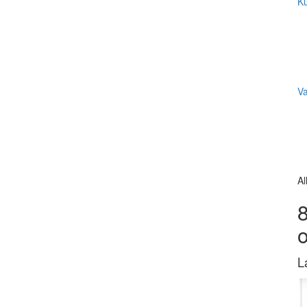
Ku
V
Al
8
L