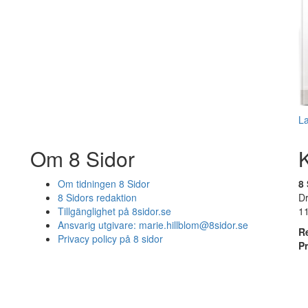
L
Om 8 Sidor
Om tidningen 8 Sidor
8 
8 Sidors redaktion
D
Tillgänglighet på 8sidor.se
1
Ansvarig utgivare:
marie.hillblom@8sidor.se
R
Privacy policy på 8 sidor
P