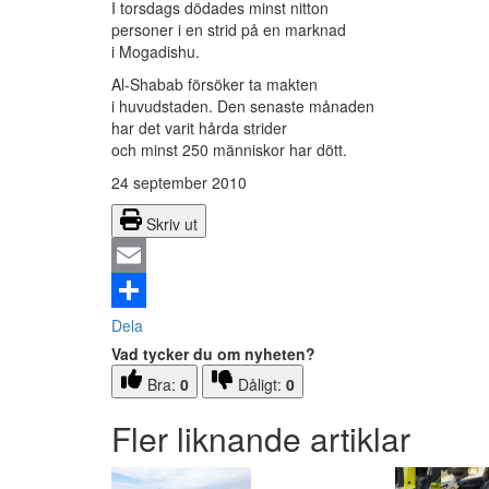
I torsdags dödades minst nitton
personer i en strid på en marknad
i Mogadishu.
Al-Shabab försöker ta makten
i huvudstaden. Den senaste månaden
har det varit hårda strider
och minst 250 människor har dött.
24 september 2010
Skriv ut
Email
Dela
Vad tycker du om nyheten?
Bra:
0
Dåligt:
0
Fler liknande artiklar