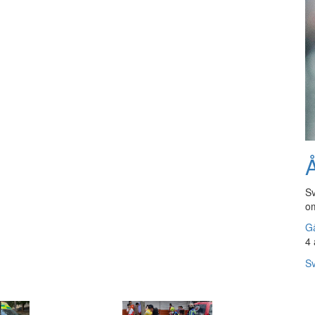
Å
Sv
om
Gå
4 
Sv