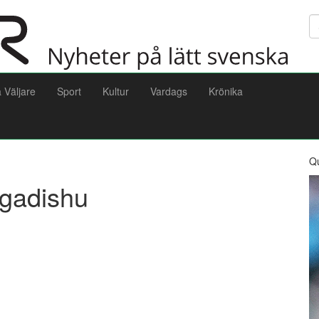
Sö
a Väljare
Sport
Kultur
Vardags
Krönika
Q
ogadishu