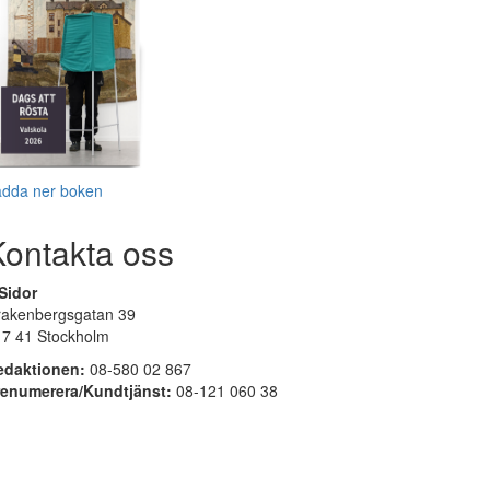
adda ner boken
Kontakta oss
Sidor
rakenbergsgatan 39
17 41 Stockholm
edaktionen:
08-580 02 867
renumerera/Kundtjänst:
08-121 060 38