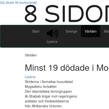
Gå direkt till textinnehåll
Start
Sverige
Världen
All
Lyssna
Världen
Minst 19 dödade i M
Lyssna
Striderna i Somalias huvudstad
Mogadishu fortsätter.
Den islamistiska terrorgruppen
Al-Shabab krigar mot regeringens
soldater och fredssoldaterna
från Afrikanska Unionen.