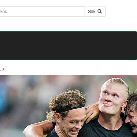
ktext
Sök
uiz