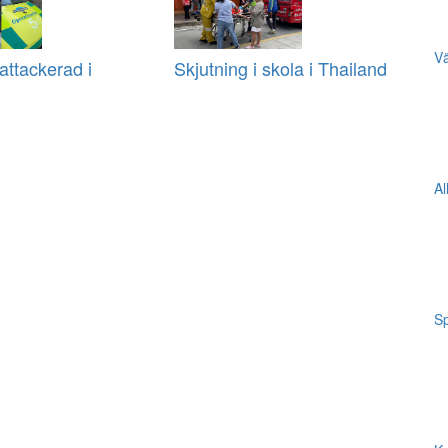
Vä
ttackerad i
Skjutning i skola i Thailand
Al
Sp