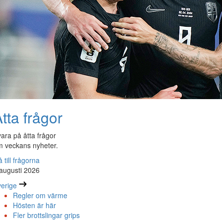
tta frågor
ara på åtta frågor
 veckans nyheter.
 till frågorna
augusti 2026
erige
Regler om värme
Hösten är här
Fler brottslingar grips