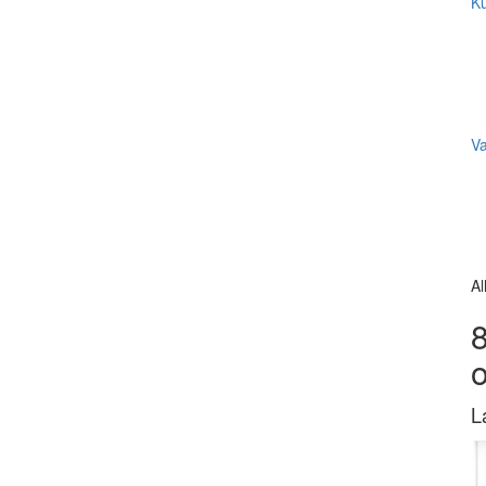
Ku
V
Al
8
L