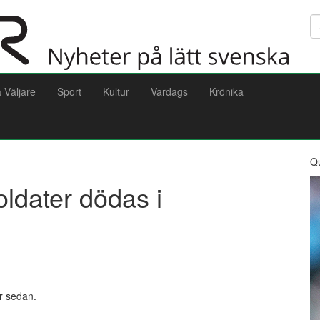
Sö
a Väljare
Sport
Kultur
Vardags
Krönika
Q
dater dödas i
år sedan.