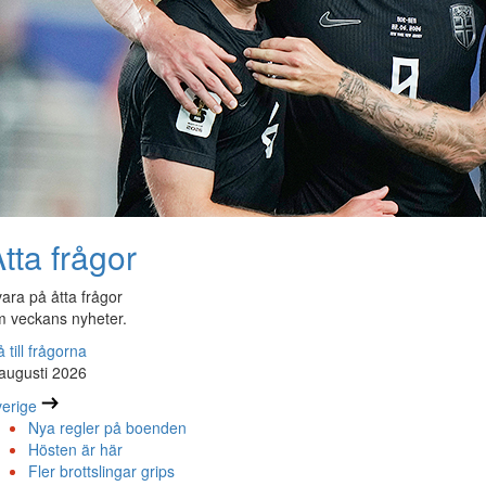
tta frågor
ara på åtta frågor
 veckans nyheter.
 till frågorna
augusti 2026
erige
Nya regler på boenden
Hösten är här
Fler brottslingar grips