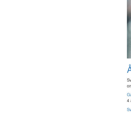
Å
Sv
om
Gå
4 
Sv