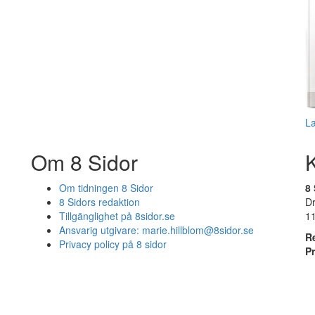
L
Om 8 Sidor
Om tidningen 8 Sidor
8 
8 Sidors redaktion
D
Tillgänglighet på 8sidor.se
1
Ansvarig utgivare:
marie.hillblom@8sidor.se
R
Privacy policy på 8 sidor
P