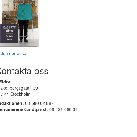
adda ner boken
Kontakta oss
Sidor
rakenbergsgatan 39
17 41 Stockholm
edaktionen:
08-580 02 867
renumerera/Kundtjänst:
08-121 060 38