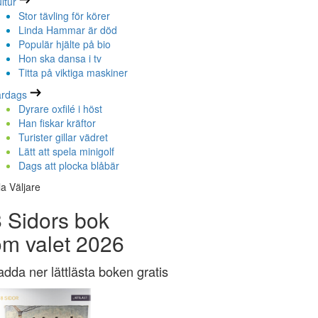
ltur
Stor tävling för körer
Linda Hammar är död
Populär hjälte på bio
Hon ska dansa i tv
Titta på viktiga maskiner
ardags
Dyrare oxfilé i höst
Han fiskar kräftor
Turister gillar vädret
Lätt att spela minigolf
Dags att plocka blåbär
la Väljare
 Sidors bok
om valet 2026
adda ner lättlästa boken gratis