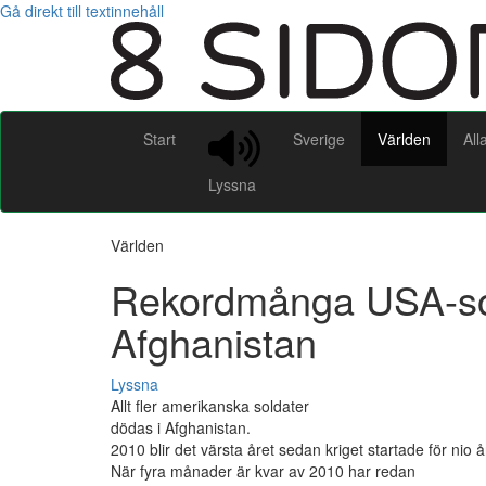
Gå direkt till textinnehåll
Start
Sverige
Världen
All
Lyssna
Världen
Rekordmånga USA-sol
Afghanistan
Lyssna
Allt fler amerikanska soldater
dödas i Afghanistan.
2010 blir det värsta året sedan kriget startade för nio 
När fyra månader är kvar av 2010 har redan