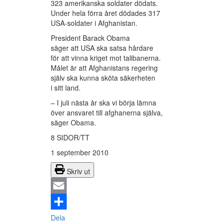
323 amerikanska soldater dödats.
Under hela förra året dödades 317
USA-soldater i Afghanistan.
President Barack Obama
säger att USA ska satsa hårdare
för att vinna kriget mot talibanerna.
Målet är att Afghanistans regering
själv ska kunna sköta säkerheten
i sitt land.
– I juli nästa år ska vi börja lämna
över ansvaret till afghanerna själva,
säger Obama.
8 SIDOR/TT
1 september 2010
Skriv ut
Email
Dela