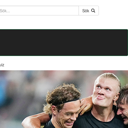
ktext
Sök
uiz