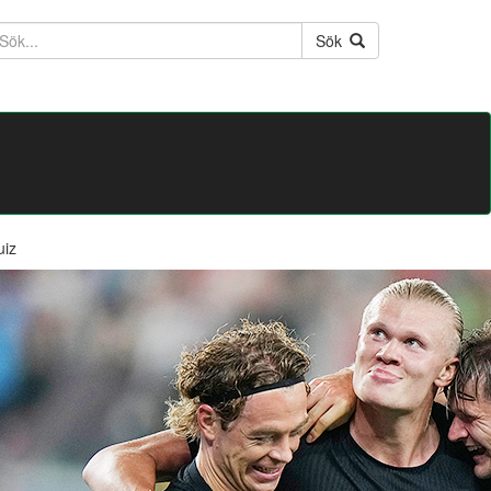
ktext
Sök
uiz