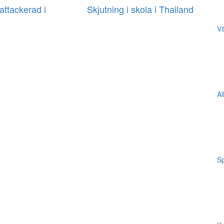
ttackerad i
Skjutning i skola i Thailand
Vä
Al
Sp