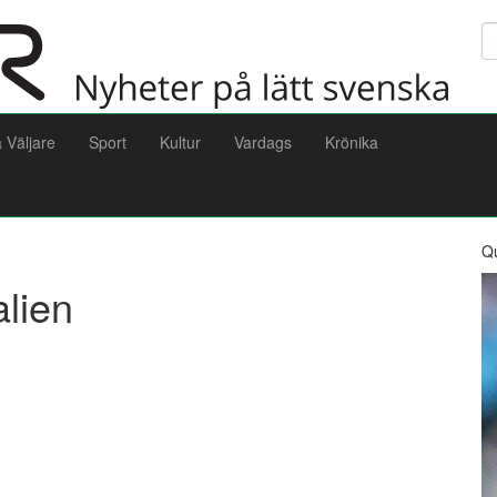
Sö
a Väljare
Sport
Kultur
Vardags
Krönika
Q
alien