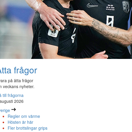
tta frågor
ara på åtta frågor
 veckans nyheter.
 till frågorna
augusti 2026
erige
Regler om värme
Hösten är här
Fler brottslingar grips