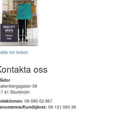
adda ner boken
Kontakta oss
Sidor
rakenbergsgatan 39
17 41 Stockholm
edaktionen:
08-580 02 867
renumerera/Kundtjänst:
08-121 060 38