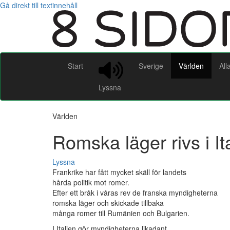
Gå direkt till textinnehåll
Start
Sverige
Världen
All
Lyssna
Världen
Romska läger rivs i It
Lyssna
Frankrike har fått mycket skäll för landets
hårda politik mot romer.
Efter ett bråk i våras rev de franska myndigheterna
romska läger och skickade tillbaka
många romer till Rumänien och Bulgarien.
I Italien gör myndigheterna likadant.