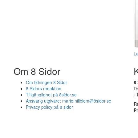
L
Om 8 Sidor
Om tidningen 8 Sidor
8 
8 Sidors redaktion
D
Tillgänglighet på 8sidor.se
1
Ansvarig utgivare:
marie.hillblom@8sidor.se
R
Privacy policy på 8 sidor
P