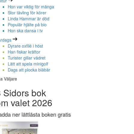
ltur
Hon var viktig för många
Stor tävling för körer
Linda Hammar är död
Populär hjälte på bio
Hon ska dansa i tv
ardags
Dyrare oxfilé i höst
Han fiskar kräftor
Turister gillar vädret
Lätt att spela minigolf
Dags att plocka blåbär
la Väljare
 Sidors bok
om valet 2026
adda ner lättlästa boken gratis