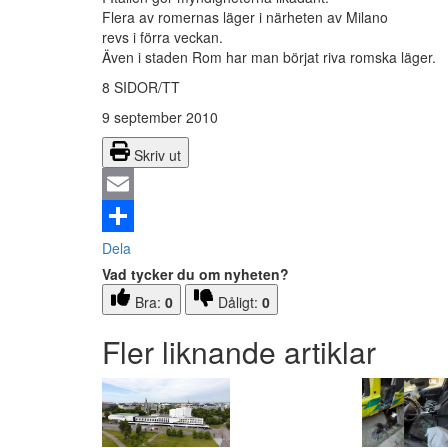
Flera av romernas läger i närheten av Milano
revs i förra veckan.
Även i staden Rom har man börjat riva romska läger.
8 SIDOR/TT
9 september 2010
Skriv ut
Email
Dela
Vad tycker du om nyheten?
Bra:
0
Dåligt:
0
Fler liknande artiklar