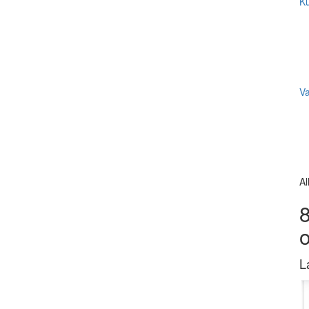
Ku
V
Al
8
L