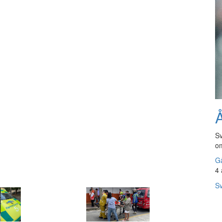
Å
Sv
om
Gå
4 
Sv