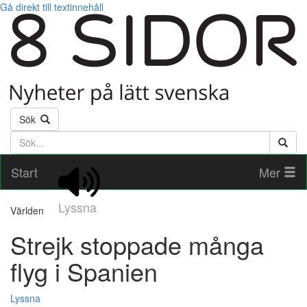
Gå direkt till textinnehåll
Sök
Söktext
Start
Mer
Lyssna
Världen
Strejk stoppade många
flyg i Spanien
Lyssna