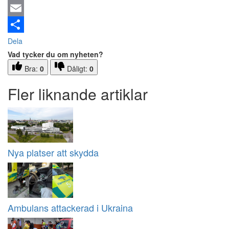
Email
Dela
Vad tycker du om nyheten?
Bra:
0
Dåligt:
0
Fler liknande artiklar
Nya platser att skydda
Ambulans attackerad i Ukraina