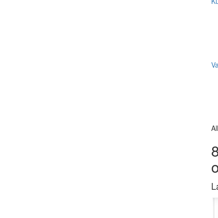
Ku
V
Al
8
L