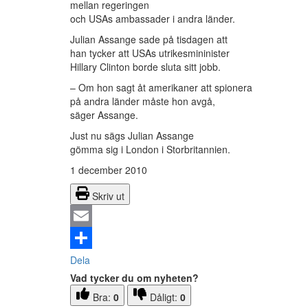
mellan regeringen
och USAs ambassader i andra länder.
Julian Assange sade på tisdagen att
han tycker att USAs utrikesmininister
Hillary Clinton borde sluta sitt jobb.
– Om hon sagt åt amerikaner att spionera
på andra länder måste hon avgå,
säger Assange.
Just nu sägs Julian Assange
gömma sig i London i Storbritannien.
1 december 2010
Skriv ut
Email
Dela
Vad tycker du om nyheten?
Bra:
0
Dåligt:
0