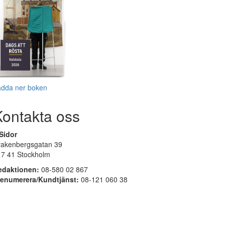
adda ner boken
Kontakta oss
Sidor
rakenbergsgatan 39
17 41 Stockholm
edaktionen:
08-580 02 867
renumerera/Kundtjänst:
08-121 060 38