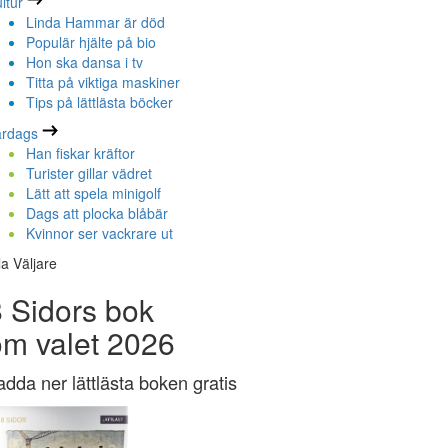
ltur
Linda Hammar är död
Populär hjälte på bio
Hon ska dansa i tv
Titta på viktiga maskiner
Tips på lättlästa böcker
ardags
Han fiskar kräftor
Turister gillar vädret
Lätt att spela minigolf
Dags att plocka blåbär
Kvinnor ser vackrare ut
la Väljare
 Sidors bok
om valet 2026
adda ner lättlästa boken gratis