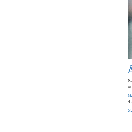
Å
Sv
om
Gå
4 
Sv