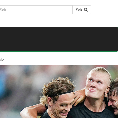
ktext
Sök
uiz