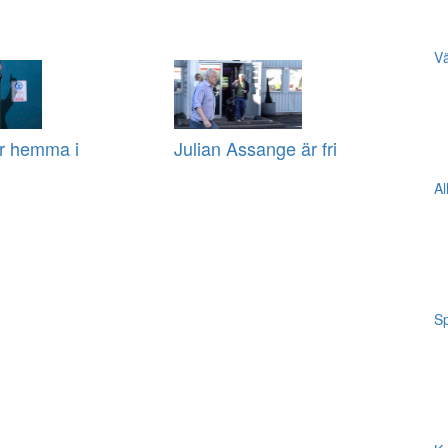
Vä
r hemma i
Julian Assange är fri
Al
Sp