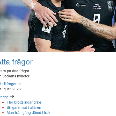
tta frågor
ara på åtta frågor
 veckans nyheter.
 till frågorna
augusti 2026
erige
Fler brottslingar grips
Billigare mat i affären
Man från gäng dömd i Irak