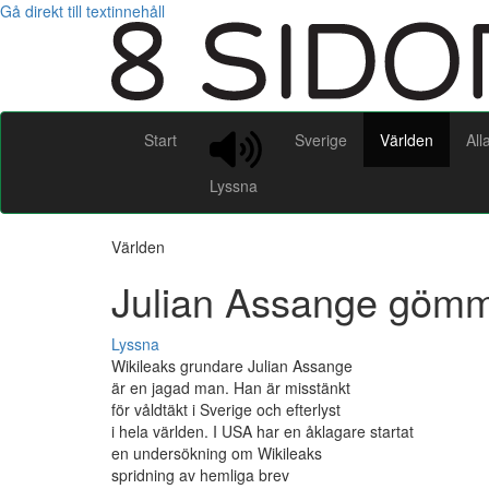
Gå direkt till textinnehåll
Start
Sverige
Världen
All
Lyssna
Världen
Julian Assange gömm
Lyssna
Wikileaks grundare Julian Assange
är en jagad man. Han är misstänkt
för våldtäkt i Sverige och efterlyst
i hela världen. I USA har en åklagare startat
en undersökning om Wikileaks
spridning av hemliga brev