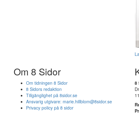
L
Om 8 Sidor
Om tidningen 8 Sidor
8 
8 Sidors redaktion
D
Tillgänglighet på 8sidor.se
1
Ansvarig utgivare:
marie.hillblom@8sidor.se
R
Privacy policy på 8 sidor
P