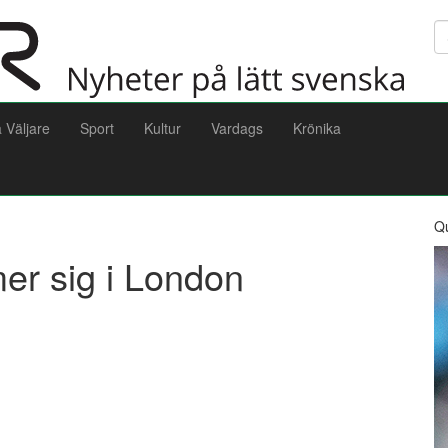
Sö
a Väljare
Sport
Kultur
Vardags
Krönika
Q
er sig i London