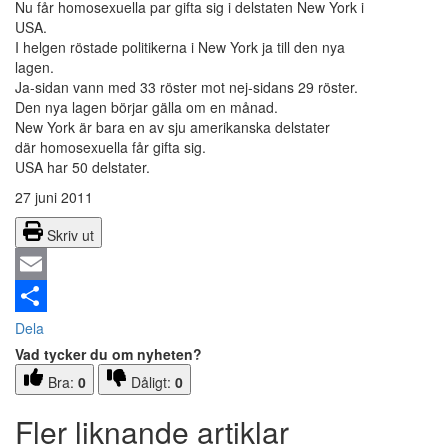
Nu får homosexuella par gifta sig i delstaten New York i
USA.
I helgen röstade politikerna i New York ja till den nya
lagen.
Ja-sidan vann med 33 röster mot nej-sidans 29 röster.
Den nya lagen börjar gälla om en månad.
New York är bara en av sju amerikanska delstater
där homosexuella får gifta sig.
USA har 50 delstater.
27 juni 2011
Skriv ut
Email
Dela
Vad tycker du om nyheten?
Bra:
0
Dåligt:
0
Fler liknande artiklar