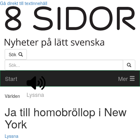
Gå direkt till textinnehåll
Sök
Söktext
Start
Mer
Lyssna
Världen
Ja till homobröllop i New
York
Lyssna