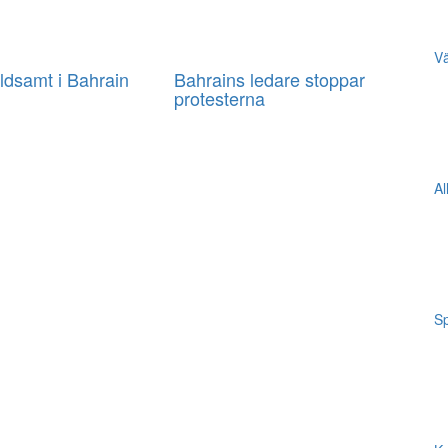
Vä
åldsamt i Bahrain
Bahrains ledare stoppar
protesterna
Al
Sp