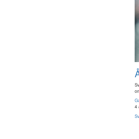
Å
Sv
om
Gå
4 
Sv