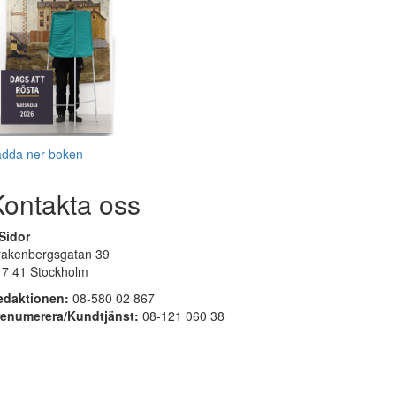
adda ner boken
Kontakta oss
Sidor
rakenbergsgatan 39
17 41 Stockholm
edaktionen:
08-580 02 867
renumerera/Kundtjänst:
08-121 060 38