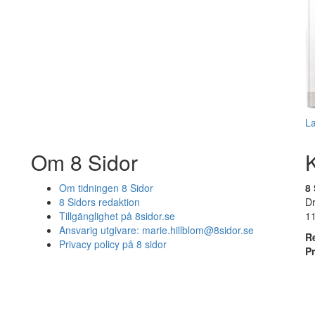
L
Om 8 Sidor
Om tidningen 8 Sidor
8 
8 Sidors redaktion
D
Tillgänglighet på 8sidor.se
1
Ansvarig utgivare:
marie.hillblom@8sidor.se
R
Privacy policy på 8 sidor
P