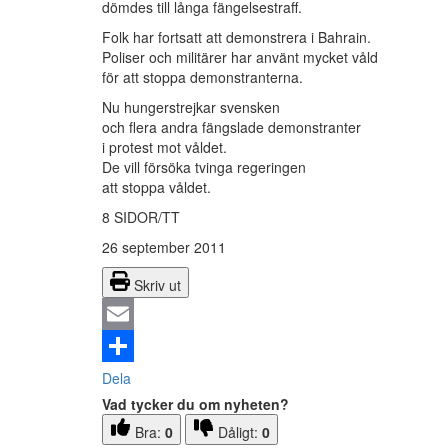
dömdes till långa fängelsestraff.
Folk har fortsatt att demonstrera i Bahrain.
Poliser och militärer har använt mycket våld
för att stoppa demonstranterna.
Nu hungerstrejkar svensken
och flera andra fängslade demonstranter
i protest mot våldet.
De vill försöka tvinga regeringen
att stoppa våldet.
8 SIDOR/TT
26 september 2011
Skriv ut
Email
Dela
Vad tycker du om nyheten?
Bra:
0
Dåligt:
0