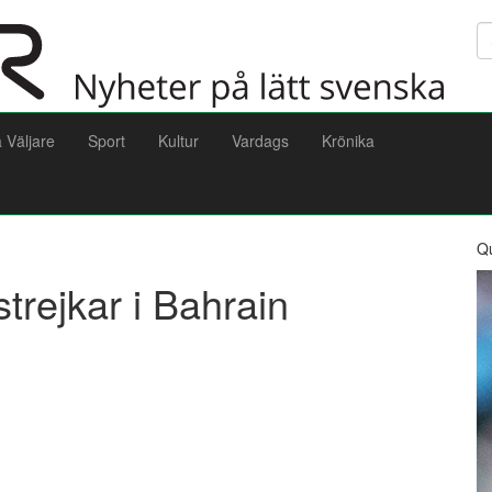
Sö
a Väljare
Sport
Kultur
Vardags
Krönika
Q
rejkar i Bahrain