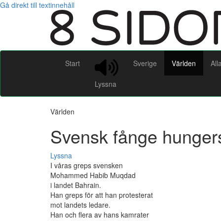
Gå direkt till textinnehåll
Start
Sverige
Världen
All
Lyssna
Världen
Svensk fånge hungerst
Lyssna
I våras greps svensken
Mohammed Habib Muqdad
i landet Bahrain.
Han greps för att han protesterat
mot landets ledare.
Han och flera av hans kamrater