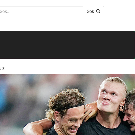
ktext
Sök
uiz