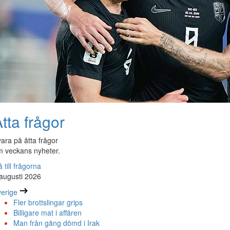
tta frågor
ara på åtta frågor
 veckans nyheter.
 till frågorna
augusti 2026
erige
Fler brottslingar grips
Billigare mat i affären
Man från gäng dömd i Irak