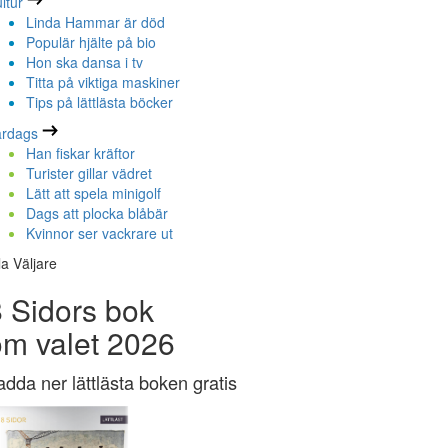
ltur
Linda Hammar är död
Populär hjälte på bio
Hon ska dansa i tv
Titta på viktiga maskiner
Tips på lättlästa böcker
ardags
Han fiskar kräftor
Turister gillar vädret
Lätt att spela minigolf
Dags att plocka blåbär
Kvinnor ser vackrare ut
la Väljare
 Sidors bok
om valet 2026
adda ner lättlästa boken gratis