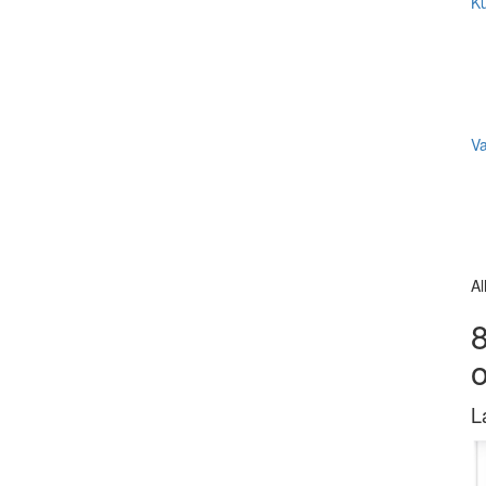
Ku
V
Al
8
L