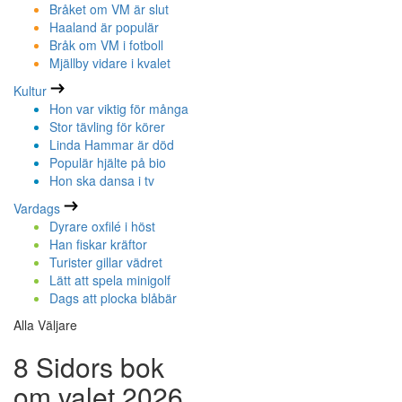
Bråket om VM är slut
Haaland är populär
Bråk om VM i fotboll
Mjällby vidare i kvalet
Kultur
Hon var viktig för många
Stor tävling för körer
Linda Hammar är död
Populär hjälte på bio
Hon ska dansa i tv
Vardags
Dyrare oxfilé i höst
Han fiskar kräftor
Turister gillar vädret
Lätt att spela minigolf
Dags att plocka blåbär
Alla Väljare
8 Sidors bok
om valet 2026