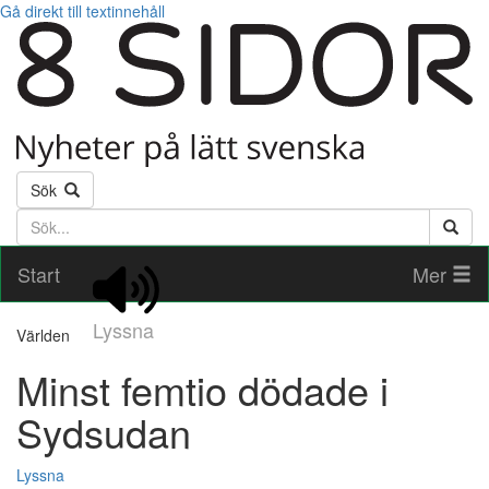
Gå direkt till textinnehåll
Sök
Söktext
Start
Mer
Lyssna
Världen
Minst femtio dödade i
Sydsudan
Lyssna