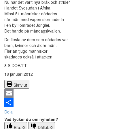
Nu har det varit nya bråk och strider
i landet Sydsudan i Afrika.
Minst 51 människor dödades
när män med vapen stormade in
i en by i området Jonglei.
Det hände på måndagskvällen.
De flesta av dem som dödades var
barn, kvinnor och äldre män.
Fler än tjugo människor
skadades också i attacken.
8 SIDOR/TT
18 januari 2012
Skriv ut
Email
Dela
Vad tycker du om nyheten?
Bra:
0
Dåligt:
0