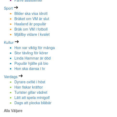
Färre assistenter
Sport
Bilder ska visa idrott
Bråket om VM är slut
Haaland är populär
Bråk om VM i fotboll
Mjällby vidare i kvalet
Kultur
Hon var viktig för många
Stor tävling för körer
Linda Hammar är död
Populär hjälte på bio
Hon ska dansa i tv
Vardags
Dyrare oxfilé i höst
Han fiskar kräftor
Turister gillar vädret
Lätt att spela minigolf
Dags att plocka blåbär
Alla Väljare