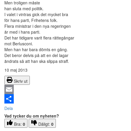
Men troligen måste
han sluta med politik.
I valet i vintras gick det mycket bra
för hans parti, Frihetens folk.
Flera ministrar i den nya regeringen
är med i hans parti.
Det har tidigare varit flera rättegångar
mot Berlusconi.
Men han har bara dömts en gång.
Det beror delvis på att en del lagar
ändrats så att han ska slippa straff.
10 maj 2013
Skriv ut
Email
Dela
Vad tycker du om nyheten?
Bra:
0
Dåligt:
0