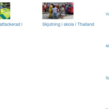
Vä
ttackerad i
Skjutning i skola i Thailand
Al
Sp