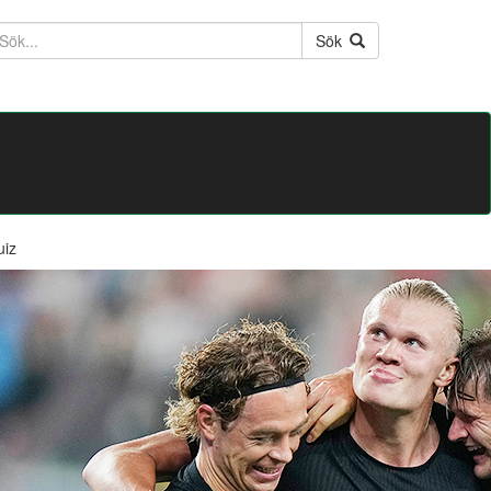
ktext
Sök
uiz