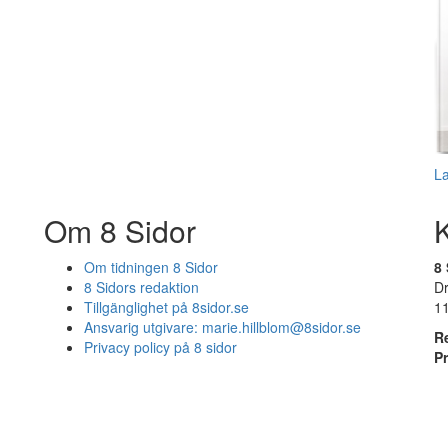
L
Om 8 Sidor
Om tidningen 8 Sidor
8 
8 Sidors redaktion
D
Tillgänglighet på 8sidor.se
1
Ansvarig utgivare:
marie.hillblom@8sidor.se
R
Privacy policy på 8 sidor
P