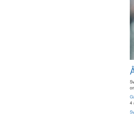
Å
Sv
om
Gå
4 
Sv