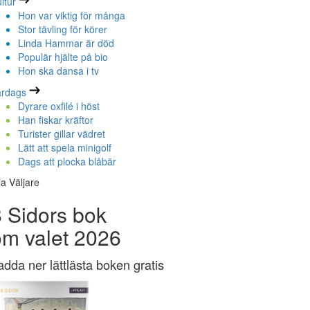
ltur
Hon var viktig för många
Stor tävling för körer
Linda Hammar är död
Populär hjälte på bio
Hon ska dansa i tv
ardags
Dyrare oxfilé i höst
Han fiskar kräftor
Turister gillar vädret
Lätt att spela minigolf
Dags att plocka blåbär
la Väljare
 Sidors bok
om valet 2026
adda ner lättlästa boken gratis