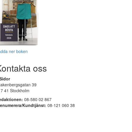
adda ner boken
Kontakta oss
Sidor
rakenbergsgatan 39
17 41 Stockholm
edaktionen:
08-580 02 867
renumerera/Kundtjänst:
08-121 060 38