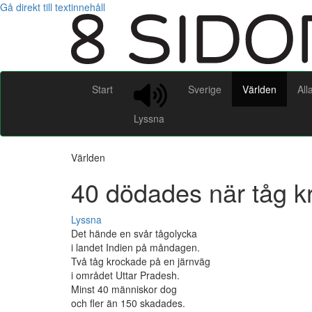
Gå direkt till textinnehåll
Start
Sverige
Världen
All
Lyssna
Världen
40 dödades när tåg k
Lyssna
Det hände en svår tågolycka
i landet Indien på måndagen.
Två tåg krockade på en järnväg
i området Uttar Pradesh.
Minst 40 människor dog
och fler än 150 skadades.