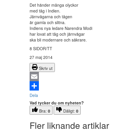
Det händer många olyckor
med tåg i Indien.
Järnvägarna och tågen
är gamla och slitna.
Indiens nya ledare Narendra Modi
har lovat att tåg och järnvägar
ska bli modernare och säkrare.
8 SIDOR/TT
27 maj 2014
Skriv ut
Email
Dela
Vad tycker du om nyheten?
Bra:
0
Dåligt:
0
Fler liknande artiklar