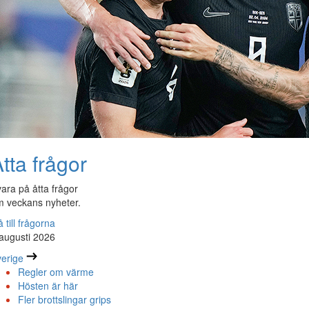
tta frågor
ara på åtta frågor
 veckans nyheter.
 till frågorna
augusti 2026
erige
Regler om värme
Hösten är här
Fler brottslingar grips