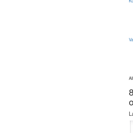
Ku
V
Al
8
L