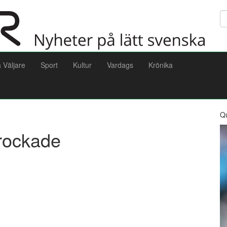
Sö
a Väljare
Sport
Kultur
Vardags
Krönika
Q
rockade