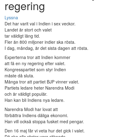
regering
Lyssna
Det har varit val i Indien i sex veckor.
Landet är stort och valet
tar väldigt lång tid.
Fler än 800 miljoner indier ska rösta.
I dag, måndag, är det sista dagen att rösta.
Experterna tror att Indien kommer
att få en ny regering efter valet.
Kongresspartiet som styr Indien
måste då sluta.
Många tror att partiet BJP vinner valet.
Partiets ledare heter Narendra Modi
och är väldigt populär.
Han kan bli Indiens nya ledare.
Narendra Modi har lovat att
förbättra Indiens dåliga ekonomi.
Han vill också stoppa fusket med pengar.
Den 16 maj får vi veta hur det gick i valet.
Då ska alla röster vara räknade.