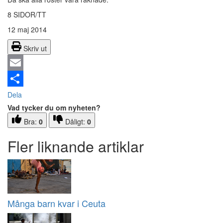
8 SIDOR/TT
12 maj 2014
Skriv ut
Email
Dela
Vad tycker du om nyheten?
Bra:
0
Dåligt:
0
Fler liknande artiklar
Många barn kvar i Ceuta