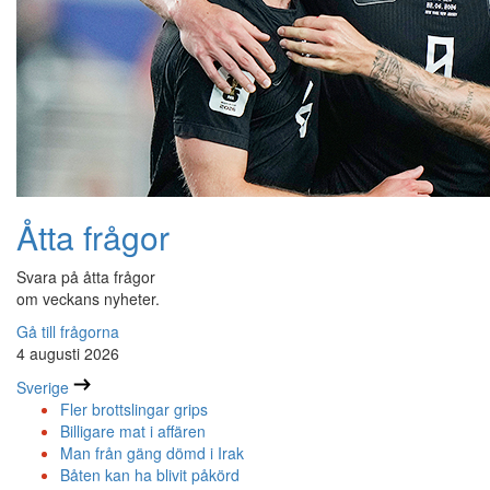
Åtta frågor
Svara på åtta frågor
om veckans nyheter.
Gå till frågorna
4 augusti 2026
Sverige
Fler brottslingar grips
Billigare mat i affären
Man från gäng dömd i Irak
Båten kan ha blivit påkörd