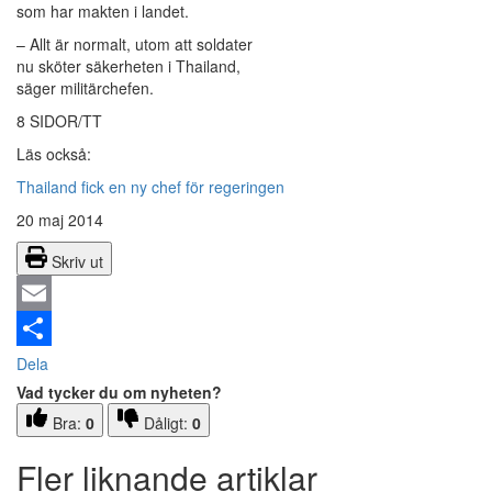
som har makten i landet.
– Allt är normalt, utom att soldater
nu sköter säkerheten i Thailand,
säger militärchefen.
8 SIDOR/TT
Läs också:
Thailand fick en ny chef för regeringen
20 maj 2014
Skriv ut
Email
Dela
Vad tycker du om nyheten?
Bra:
0
Dåligt:
0
Fler liknande artiklar