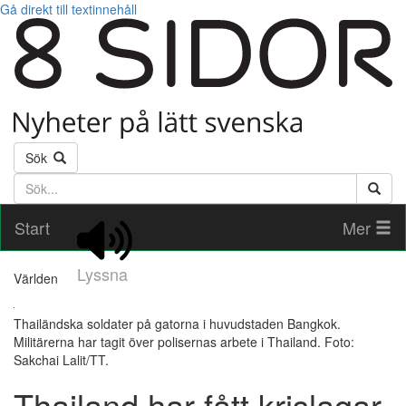
Gå direkt till textinnehåll
Sök
Söktext
Start
Mer
Lyssna
Världen
Thailändska soldater på gatorna i huvudstaden Bangkok.
Militärerna har tagit över polisernas arbete i Thailand. Foto:
Sakchai Lalit/TT.
Thailand har fått krislagar