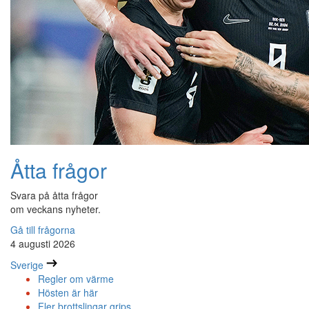
Åtta frågor
Svara på åtta frågor
om veckans nyheter.
Gå till frågorna
4 augusti 2026
Sverige
Regler om värme
Hösten är här
Fler brottslingar grips