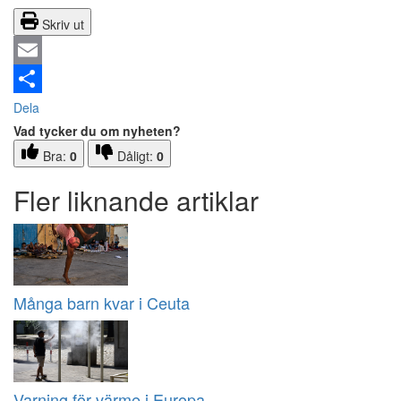
Skriv ut
Email
Dela
Vad tycker du om nyheten?
Bra:
0
Dåligt:
0
Fler liknande artiklar
Många barn kvar i Ceuta
Varning för värme i Europa