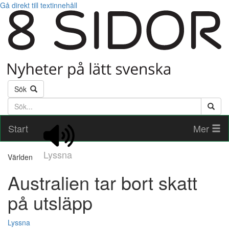
Gå direkt till textinnehåll
Sök
Söktext
Start
Mer
Lyssna
Världen
Australien tar bort skatt
på utsläpp
Lyssna