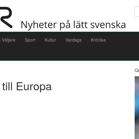
Sö
a Väljare
Sport
Kultur
Vardags
Krönika
Q
till Europa