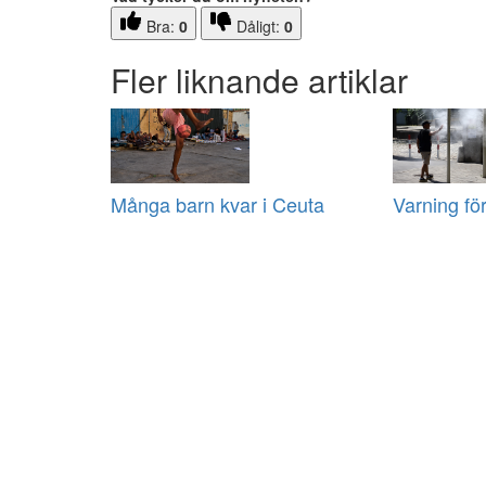
Bra:
0
Dåligt:
0
Fler liknande artiklar
Många barn kvar i Ceuta
Varning fö