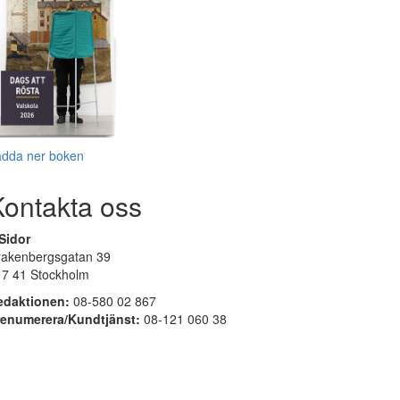
adda ner boken
Kontakta oss
Sidor
rakenbergsgatan 39
17 41 Stockholm
edaktionen:
08-580 02 867
renumerera/Kundtjänst:
08-121 060 38