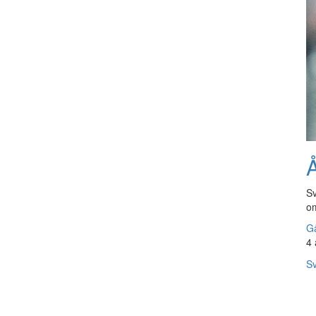
Å
Sv
om
Gå
4 
Sv