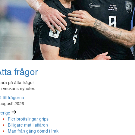
tta frågor
ara på åtta frågor
 veckans nyheter.
 till frågorna
augusti 2026
erige
Fler brottslingar grips
Billigare mat i affären
Man från gäng dömd i Irak