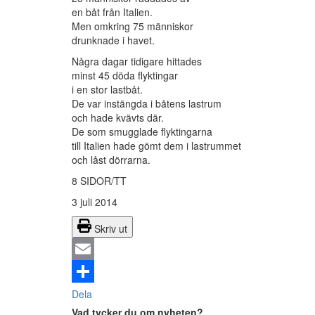
en båt från Italien.
Men omkring 75 människor
drunknade i havet.
Några dagar tidigare hittades
minst 45 döda flyktingar
i en stor lastbåt.
De var instängda i båtens lastrum
och hade kvävts där.
De som smugglade flyktingarna
till Italien hade gömt dem i lastrummet
och låst dörrarna.
8 SIDOR/TT
3 juli 2014
Skriv ut
Email
Dela
Vad tycker du om nyheten?