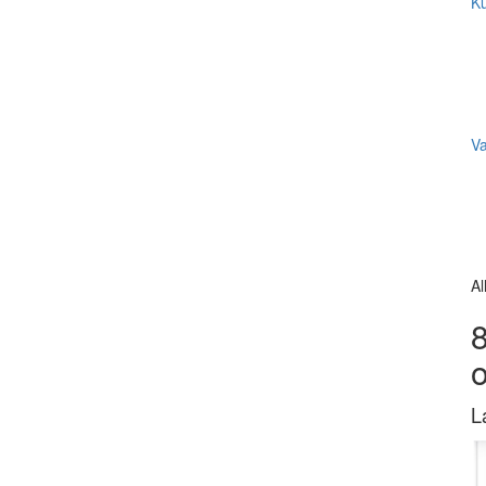
Ku
V
Al
8
L