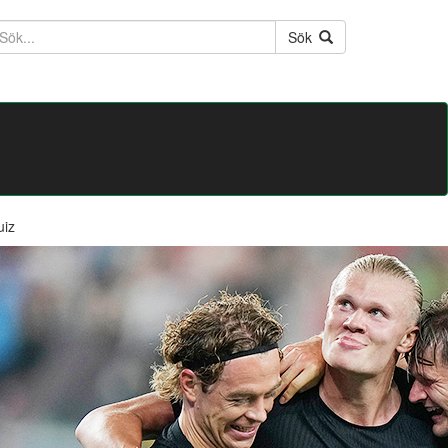
ktext
Sök
uiz