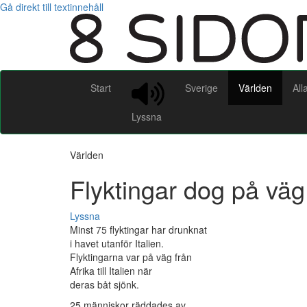
Gå direkt till textinnehåll
Start
Sverige
Världen
All
Lyssna
Världen
Flyktingar dog på väg 
Lyssna
Minst 75 flyktingar har drunknat
i havet utanför Italien.
Flyktingarna var på väg från
Afrika till Italien när
deras båt sjönk.
25 människor räddades av