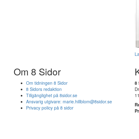
L
Om 8 Sidor
Om tidningen 8 Sidor
8 
8 Sidors redaktion
D
Tillgänglighet på 8sidor.se
1
Ansvarig utgivare:
marie.hillblom@8sidor.se
R
Privacy policy på 8 sidor
P