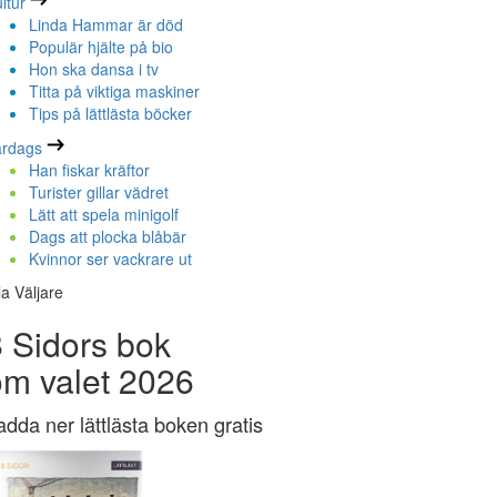
ltur
Linda Hammar är död
Populär hjälte på bio
Hon ska dansa i tv
Titta på viktiga maskiner
Tips på lättlästa böcker
ardags
Han fiskar kräftor
Turister gillar vädret
Lätt att spela minigolf
Dags att plocka blåbär
Kvinnor ser vackrare ut
la Väljare
 Sidors bok
om valet 2026
adda ner lättlästa boken gratis