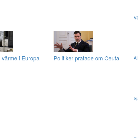
Vä
r värme i Europa
Politiker pratade om Ceuta
Al
Sp