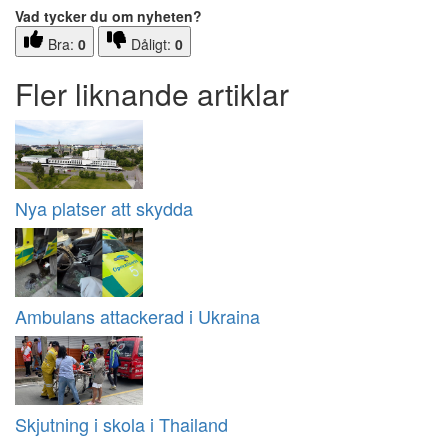
Vad tycker du om nyheten?
Bra:
0
Dåligt:
0
Fler liknande artiklar
Nya platser att skydda
Ambulans attackerad i Ukraina
Skjutning i skola i Thailand