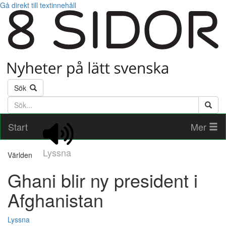
Gå direkt till textinnehåll
Sök
Söktext
Start
Mer
Lyssna
Världen
Ghani blir ny president i
Afghanistan
Lyssna