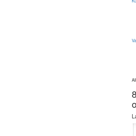
Ku
V
Al
8
L