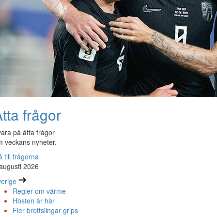
tta frågor
ara på åtta frågor
 veckans nyheter.
 till frågorna
augusti 2026
erige
Regler om värme
Hösten är här
Fler brottslingar grips