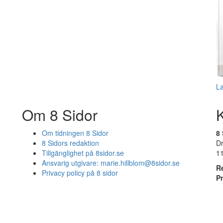
L
Om 8 Sidor
Om tidningen 8 Sidor
8 
8 Sidors redaktion
D
Tillgänglighet på 8sidor.se
1
Ansvarig utgivare:
marie.hillblom@8sidor.se
R
Privacy policy på 8 sidor
P