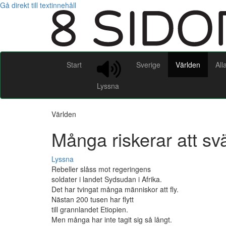
Gå direkt till textinnehåll
Start
Sverige
Världen
All
Lyssna
Världen
Många riskerar att sv
Lyssna
Rebeller slåss mot regeringens
soldater i landet Sydsudan i Afrika.
Det har tvingat många människor att fly.
Nästan 200 tusen har flytt
till grannlandet Etiopien.
Men många har inte tagit sig så långt.