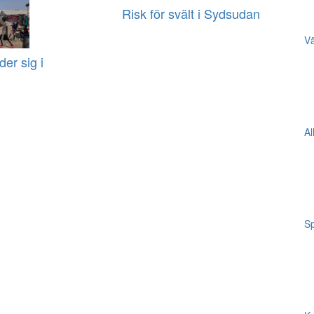
Risk för svält i Sydsudan
Vä
der sig i
Al
Sp