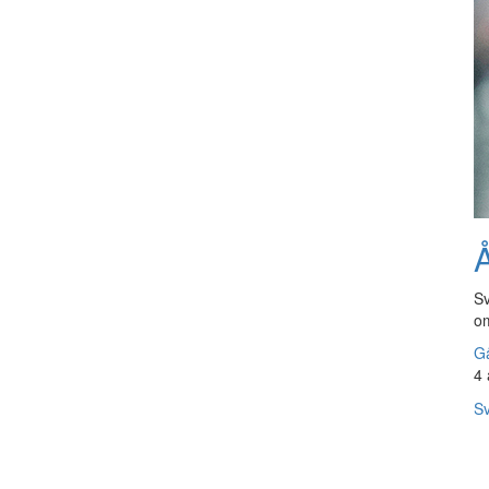
Å
Sv
om
Gå
4 
Sv