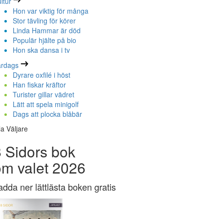
ltur
Hon var viktig för många
Stor tävling för körer
Linda Hammar är död
Populär hjälte på bio
Hon ska dansa i tv
ardags
Dyrare oxfilé i höst
Han fiskar kräftor
Turister gillar vädret
Lätt att spela minigolf
Dags att plocka blåbär
la Väljare
 Sidors bok
om valet 2026
adda ner lättlästa boken gratis