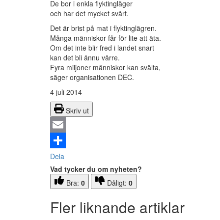
De bor i enkla flyktingläger
och har det mycket svårt.
Det är brist på mat i flyktinglägren.
Många människor får för lite att äta.
Om det inte blir fred i landet snart
kan det bli ännu värre.
Fyra miljoner människor kan svälta,
säger organisationen DEC.
4 juli 2014
Skriv ut
Email
Dela
Vad tycker du om nyheten?
Bra:
0
Dåligt:
0
Fler liknande artiklar