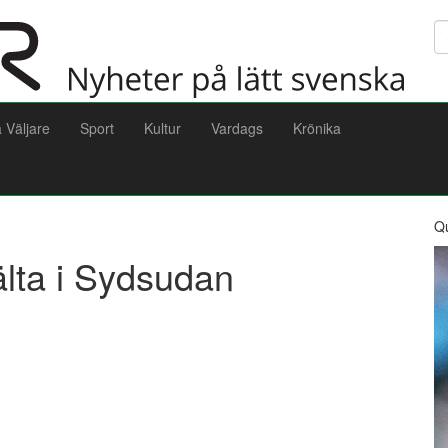
Sö
a Väljare
Sport
Kultur
Vardags
Krönika
Q
älta i Sydsudan