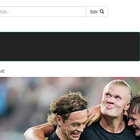
ktext
Sök
uiz