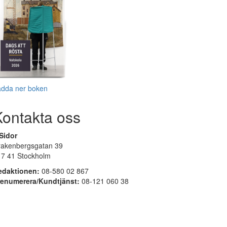
adda ner boken
Kontakta oss
Sidor
rakenbergsgatan 39
17 41 Stockholm
edaktionen:
08-580 02 867
renumerera/Kundtjänst:
08-121 060 38