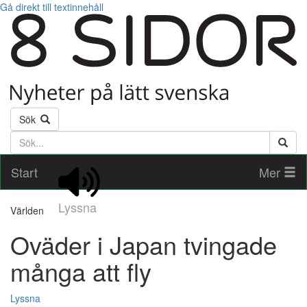
Gå direkt till textinnehåll
Sök
Söktext
Start
Mer
Lyssna
Världen
Oväder i Japan tvingade
många att fly
Lyssna