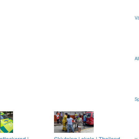
Vä
Al
Sp
ttackerad i
Skjutning i skola i Thailand