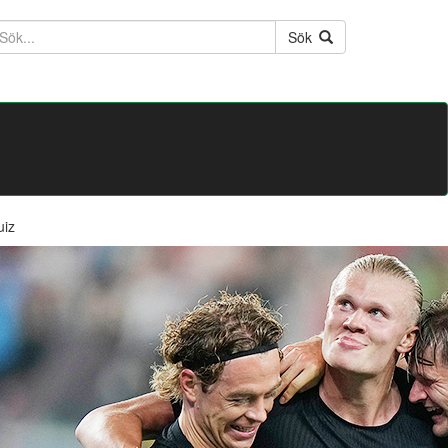
ktext
Sök
uiz