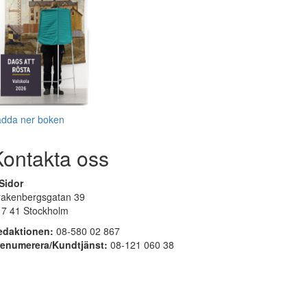
adda ner boken
Kontakta oss
Sidor
rakenbergsgatan 39
17 41 Stockholm
edaktionen:
08-580 02 867
renumerera/Kundtjänst:
08-121 060 38