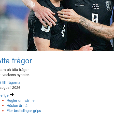
tta frågor
ara på åtta frågor
 veckans nyheter.
 till frågorna
augusti 2026
erige
Regler om värme
Hösten är här
Fler brottslingar grips