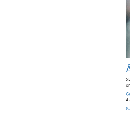
Å
Sv
om
Gå
4 
Sv