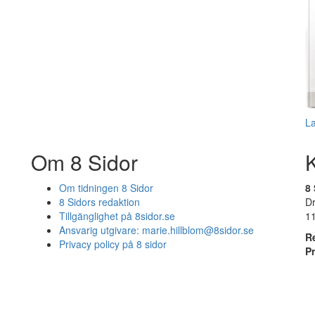
L
Om 8 Sidor
Om tidningen 8 Sidor
8 
8 Sidors redaktion
D
Tillgänglighet på 8sidor.se
1
Ansvarig utgivare:
marie.hillblom@8sidor.se
R
Privacy policy på 8 sidor
P