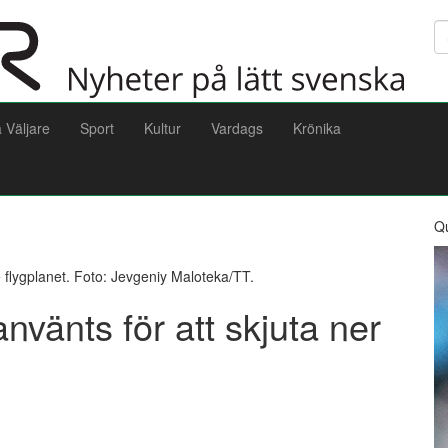
Sö
a Väljare
Sport
Kultur
Vardags
Krönika
Q
 flygplanet. Foto: Jevgeniy Maloteka/TT.
vänts för att skjuta ner