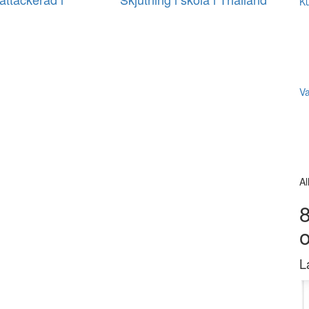
Ku
V
Al
8
L