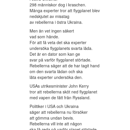
298 människor dog i kraschen.
Många experter tror att flygplanet blev
nedskjutet av misstag
av rebellerna i östra Ukraina.
Men än vet ingen säkert
vad som hände.
För att få veta det ska experter
undersöka flygplanets svarta låda.
Det är en dator som kan ge
svar på varför flygplanet störtade.
Rebellerna säger att de har tagit hand
om den svarta lådan och ska
låta experter undersöka den.
USAs utrikesminister John Kerry
tror att rebellerna sköt ned flygplanet
med vapen de fått från Ryssland.
Politiker i USA och Ukraina
säger att rebellerna nu försöker
att gömma undan bevis.
Rebellerna vill inte att någon
ska få reda på varför planet störtade,