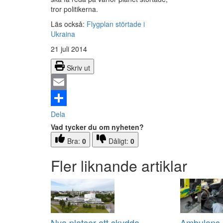
tror politikerna.
Läs också:
Flygplan störtade i
Ukraina
21 juli 2014
Skriv ut
Email
Dela
Vad tycker du om nyheten?
Bra:
0
Dåligt:
0
Fler liknande artiklar
Nya platser att skydda
Ambulans a