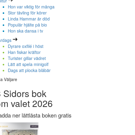
ltur
Hon var viktig för många
Stor tävling för körer
Linda Hammar är död
Populär hjälte på bio
Hon ska dansa i tv
ardags
Dyrare oxfilé i höst
Han fiskar kräftor
Turister gillar vädret
Lätt att spela minigolf
Dags att plocka blåbär
la Väljare
 Sidors bok
om valet 2026
adda ner lättlästa boken gratis