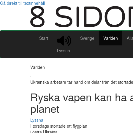
Gå direkt till textinnehåll
Start
Sverige
Världen
All
Lyssna
Världen
Ukrainska arbetare tar hand om delar från det störtade
Ryska vapen kan ha an
planet
Lyssna
I torsdags störtade ett flygplan
i östra Ukraina.