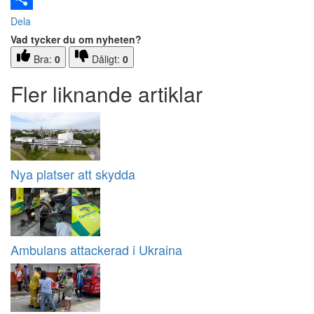
Dela
Vad tycker du om nyheten?
Bra:
0
Dåligt:
0
Fler liknande artiklar
Nya platser att skydda
Ambulans attackerad i Ukraina