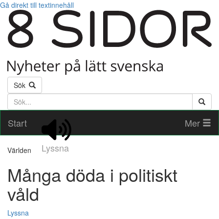
Gå direkt till textinnehåll
Sök
Söktext
Start
Mer
Lyssna
Världen
Många döda i politiskt
våld
Lyssna