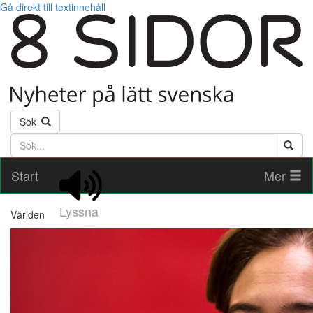
Gå direkt till textinnehåll
Sök
Söktext
Start
Mer
Lyssna
Världen