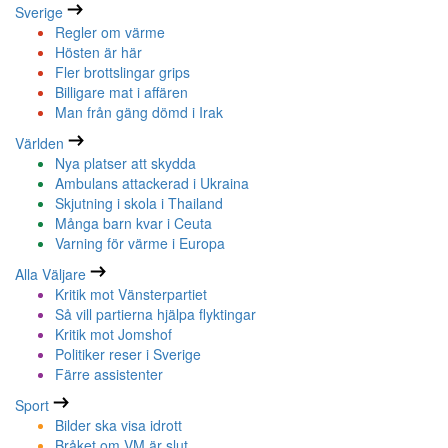
Sverige
Regler om värme
Hösten är här
Fler brottslingar grips
Billigare mat i affären
Man från gäng dömd i Irak
Världen
Nya platser att skydda
Ambulans attackerad i Ukraina
Skjutning i skola i Thailand
Många barn kvar i Ceuta
Varning för värme i Europa
Alla Väljare
Kritik mot Vänsterpartiet
Så vill partierna hjälpa flyktingar
Kritik mot Jomshof
Politiker reser i Sverige
Färre assistenter
Sport
Bilder ska visa idrott
Bråket om VM är slut