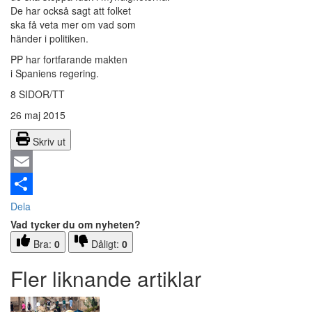
De har också sagt att folket
ska få veta mer om vad som
händer i politiken.
PP har fortfarande makten
i Spaniens regering.
8 SIDOR/TT
26 maj 2015
Skriv ut
Email
Dela
Vad tycker du om nyheten?
Bra:
0
Dåligt:
0
Fler liknande artiklar