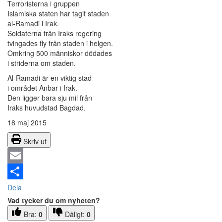
Terroristerna i gruppen
Islamiska staten har tagit staden
al-Ramadi i Irak.
Soldaterna från Iraks regering
tvingades fly från staden i helgen.
Omkring 500 människor dödades
i striderna om staden.
Al-Ramadi är en viktig stad
i området Anbar i Irak.
Den ligger bara sju mil från
Iraks huvudstad Bagdad.
18 maj 2015
Skriv ut
Email
Dela
Vad tycker du om nyheten?
Bra:
0
Dåligt:
0