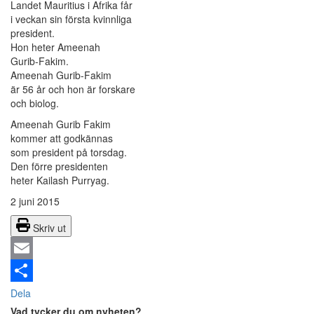
Landet Mauritius i Afrika får
i veckan sin första kvinnliga
president.
Hon heter Ameenah
Gurib-Fakim.
Ameenah Gurib-Fakim
är 56 år och hon är forskare
och biolog.
Ameenah Gurib Fakim
kommer att godkännas
som president på torsdag.
Den förre presidenten
heter Kailash Purryag.
2 juni 2015
Skriv ut
Email
Dela
Vad tycker du om nyheten?