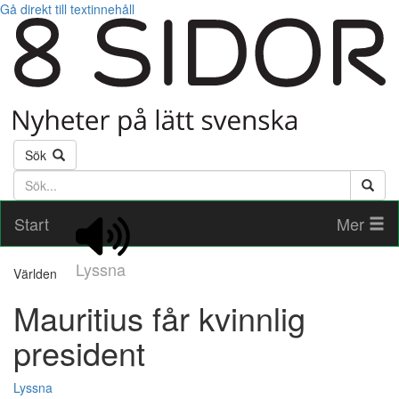
Gå direkt till textinnehåll
Sök
Söktext
Start
Mer
Lyssna
Världen
Mauritius får kvinnlig
president
Lyssna