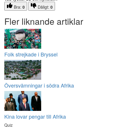
Bra:
0
Dåligt:
0
Fler liknande artiklar
Folk strejkade i Bryssel
Översvämningar i södra Afrika
Kina lovar pengar till Afrika
Quiz