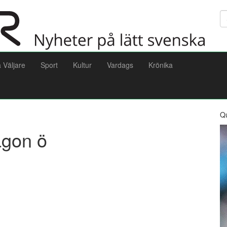
Sö
a Väljare
Sport
Kultur
Vardags
Krönika
Q
ågon ö