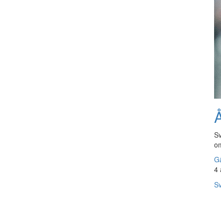
Å
Sv
om
Gå
4 
Sv