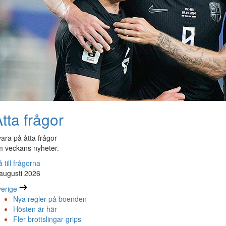
tta frågor
ara på åtta frågor
 veckans nyheter.
 till frågorna
augusti 2026
erige
Nya regler på boenden
Hösten är här
Fler brottslingar grips