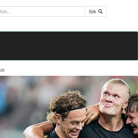
ktext
Sök
uiz