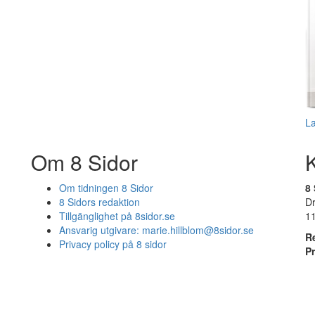
L
Om 8 Sidor
Om tidningen 8 Sidor
8 
8 Sidors redaktion
D
Tillgänglighet på 8sidor.se
1
Ansvarig utgivare:
marie.hillblom@8sidor.se
R
Privacy policy på 8 sidor
P