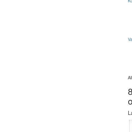
Ku
V
Al
8
L