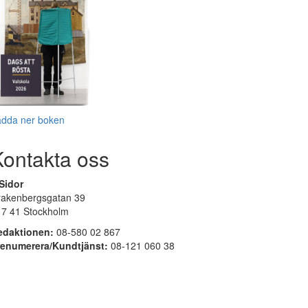
adda ner boken
Kontakta oss
Sidor
rakenbergsgatan 39
17 41 Stockholm
edaktionen:
08-580 02 867
renumerera/Kundtjänst:
08-121 060 38