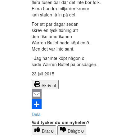
flera tusen öar där det inte bor folk.
Flera hundra miljarder kronor
kan staten få in på det.
För ett par dagar sedan
skrev en tysk tidning att
den rike amerikanen
Warren Buffet hade köpt en ö.
Men det var inte sant.
–Jag har inte köpt någon ö,
sade Warren Buffet på onsdagen.
23 juli 2015
Skriv ut
Email
Dela
Vad tycker du om nyheten?
Bra:
0
Dåligt:
0