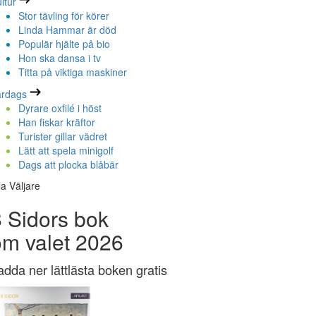
ltur
Stor tävling för körer
Linda Hammar är död
Populär hjälte på bio
Hon ska dansa i tv
Titta på viktiga maskiner
ardags
Dyrare oxfilé i höst
Han fiskar kräftor
Turister gillar vädret
Lätt att spela minigolf
Dags att plocka blåbär
la Väljare
 Sidors bok
om valet 2026
adda ner lättlästa boken gratis