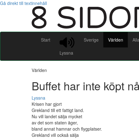
Gå direkt till textinnehåll
Start
Sverige
Världen
All
Lyssna
Världen
Buffet har inte köpt n
Lyssna
Krisen har gjort
Grekland till ett fattigt land.
Nu vill landet sälja mycket
av det som staten äger,
bland annat hamnar och flygplatser.
Grekland vill också sälja