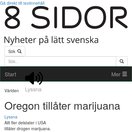
Gå direkt till textinnehåll
Sök
Söktext
Start
Mer
Lyssna
Världen
Oregon tillåter marijuana
Lyssna
Allt fler delstater i USA
tillåter drogen marijuana.