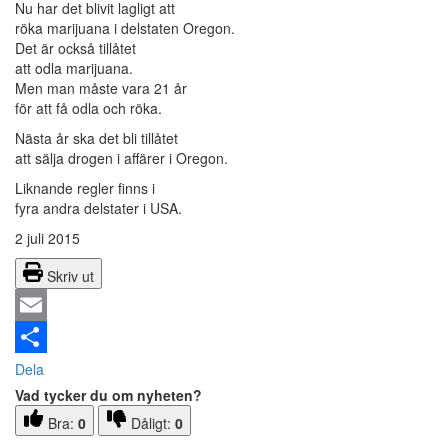
Nu har det blivit lagligt att
röka marijuana i delstaten Oregon.
Det är också tillåtet
att odla marijuana.
Men man måste vara 21 år
för att få odla och röka.
Nästa år ska det bli tillåtet
att sälja drogen i affärer i Oregon.
Liknande regler finns i
fyra andra delstater i USA.
2 juli 2015
Skriv ut
Email
Dela
Vad tycker du om nyheten?
Bra:
0
Dåligt:
0