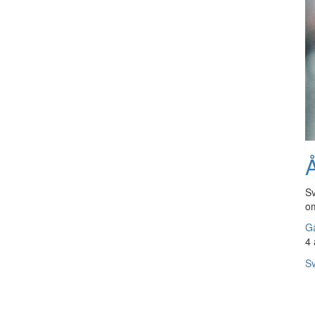
Å
Sv
om
Gå
4 
Sv