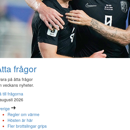
tta frågor
ara på åtta frågor
 veckans nyheter.
 till frågorna
augusti 2026
erige
Regler om värme
Hösten är här
Fler brottslingar grips