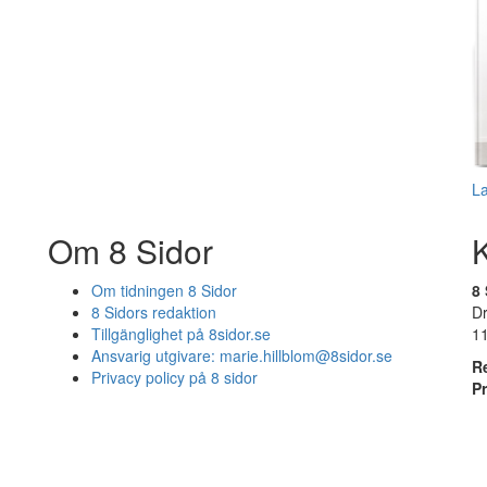
L
Om 8 Sidor
Om tidningen 8 Sidor
8 
8 Sidors redaktion
D
Tillgänglighet på 8sidor.se
1
Ansvarig utgivare:
marie.hillblom@8sidor.se
R
Privacy policy på 8 sidor
P