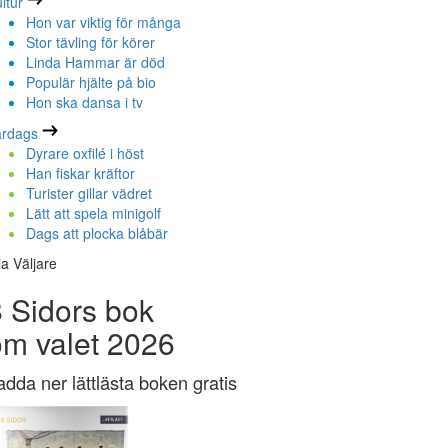
ltur
Hon var viktig för många
Stor tävling för körer
Linda Hammar är död
Populär hjälte på bio
Hon ska dansa i tv
ardags
Dyrare oxfilé i höst
Han fiskar kräftor
Turister gillar vädret
Lätt att spela minigolf
Dags att plocka blåbär
la Väljare
 Sidors bok
om valet 2026
adda ner lättlästa boken gratis