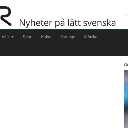
Sö
a Väljare
Sport
Kultur
Vardags
Krönika
Q