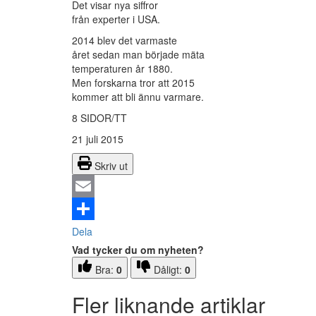
Det visar nya siffror
från experter i USA.
2014 blev det varmaste
året sedan man började mäta
temperaturen år 1880.
Men forskarna tror att 2015
kommer att bli ännu varmare.
8 SIDOR/TT
21 juli 2015
Skriv ut
Email
Dela
Vad tycker du om nyheten?
Bra:
0
Dåligt:
0
Fler liknande artiklar