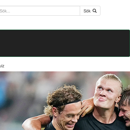
ktext
Sök
uiz