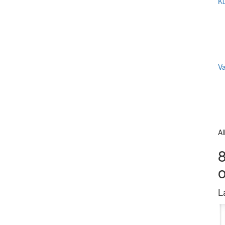
Ku
V
Al
8
L