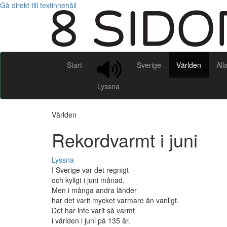
Gå direkt till textinnehåll
Start
Sverige
Världen
All
Lyssna
Världen
Rekordvarmt i juni
Lyssna
I Sverige var det regnigt
och kyligt i juni månad.
Men i många andra länder
har det varit mycket varmare än vanligt.
Det har inte varit så varmt
i världen i juni på 135 år.