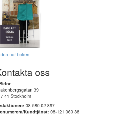
adda ner boken
Kontakta oss
Sidor
rakenbergsgatan 39
17 41 Stockholm
edaktionen:
08-580 02 867
renumerera/Kundtjänst:
08-121 060 38