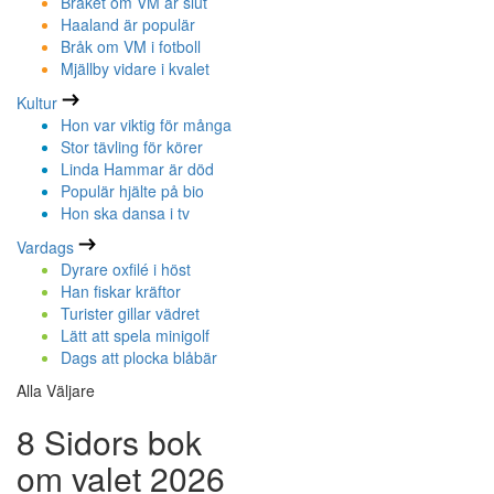
Bråket om VM är slut
Haaland är populär
Bråk om VM i fotboll
Mjällby vidare i kvalet
Kultur
Hon var viktig för många
Stor tävling för körer
Linda Hammar är död
Populär hjälte på bio
Hon ska dansa i tv
Vardags
Dyrare oxfilé i höst
Han fiskar kräftor
Turister gillar vädret
Lätt att spela minigolf
Dags att plocka blåbär
Alla Väljare
8 Sidors bok
om valet 2026