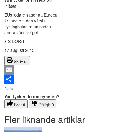
så mycket för sin resa blir
inlåsta.
EUs ledare säger att Europa
är med om den värsta
flyktingkatastrofen sedan
andra världskriget.
8 SIDOR/TT
17 augusti 2015
Skriv ut
Email
Dela
Vad tycker du om nyheten?
Bra:
0
Dåligt:
0
Fler liknande artiklar