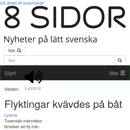
Gå direkt till textinnehåll
Sök
Söktext
Start
Mer
Lyssna
Världen
Flyktingar kvävdes på båt
Lyssna
Tusentals människor
försöker att fly från