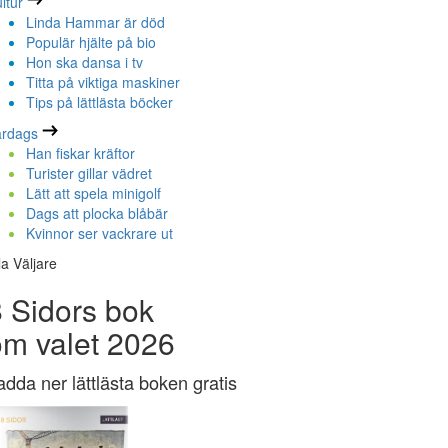
ltur
Linda Hammar är död
Populär hjälte på bio
Hon ska dansa i tv
Titta på viktiga maskiner
Tips på lättlästa böcker
ardags
Han fiskar kräftor
Turister gillar vädret
Lätt att spela minigolf
Dags att plocka blåbär
Kvinnor ser vackrare ut
la Väljare
 Sidors bok
om valet 2026
adda ner lättlästa boken gratis