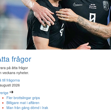
tta frågor
ara på åtta frågor
 veckans nyheter.
 till frågorna
augusti 2026
erige
Fler brottslingar grips
Billigare mat i affären
Man från gäng dömd i Irak