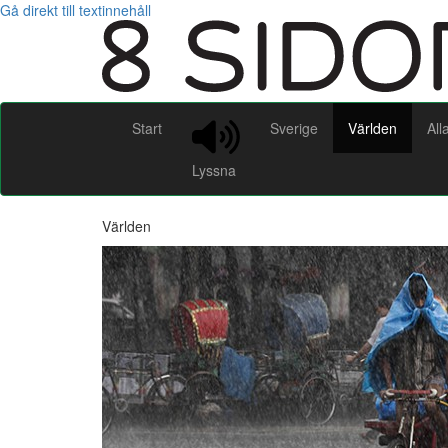
Gå direkt till textinnehåll
Start
Sverige
Världen
All
Lyssna
Världen