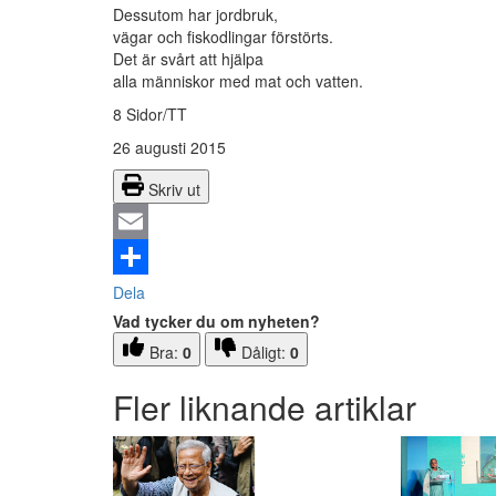
Dessutom har jordbruk,
vägar och fiskodlingar förstörts.
Det är svårt att hjälpa
alla människor med mat och vatten.
8 Sidor/TT
26 augusti 2015
Skriv ut
Email
Dela
Vad tycker du om nyheten?
Bra:
0
Dåligt:
0
Fler liknande artiklar