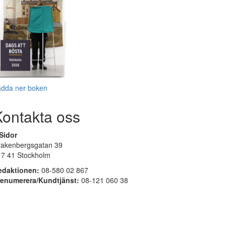
adda ner boken
Kontakta oss
Sidor
rakenbergsgatan 39
17 41 Stockholm
edaktionen:
08-580 02 867
renumerera/Kundtjänst:
08-121 060 38