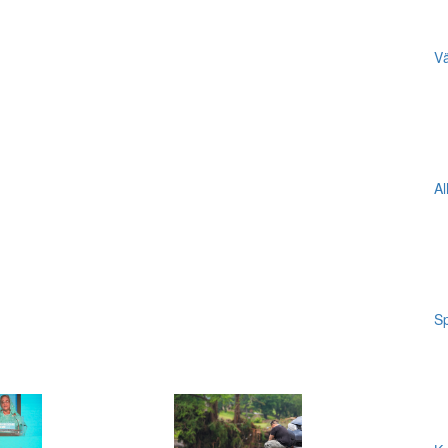
Vä
Al
Sp