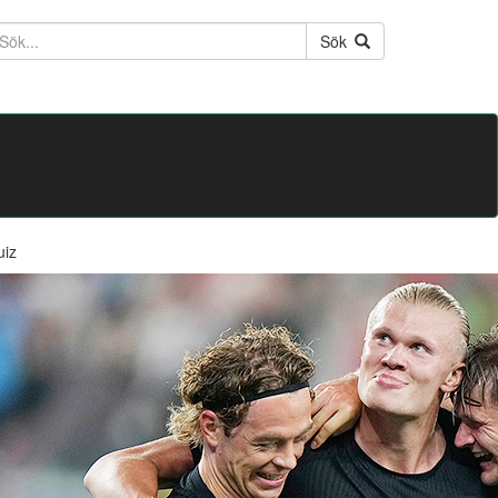
ktext
Sök
uiz