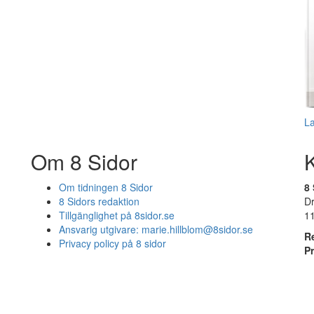
L
Om 8 Sidor
Om tidningen 8 Sidor
8 
8 Sidors redaktion
D
Tillgänglighet på 8sidor.se
1
Ansvarig utgivare:
marie.hillblom@8sidor.se
R
Privacy policy på 8 sidor
P