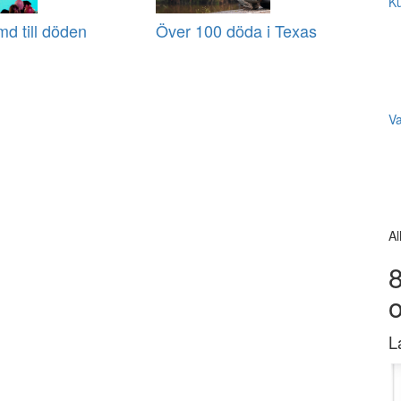
Ku
d till döden
Över 100 döda i Texas
V
Al
8
L