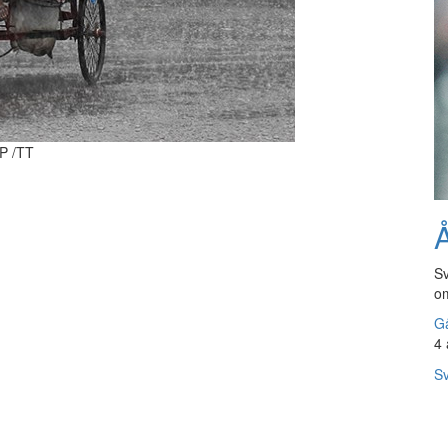
AP /TT
Å
Sv
om
Gå
4 
Sv