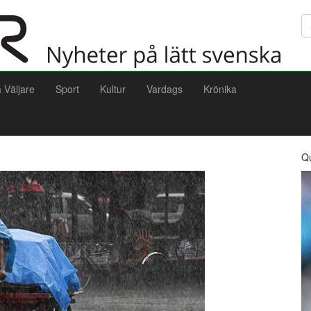
Sö
a Väljare
Sport
Kultur
Vardags
Krönika
Q