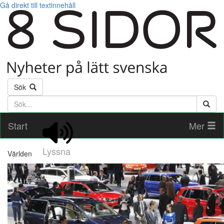
Gå direkt till textinnehåll
Sök
Söktext
Start
Mer
Lyssna
Världen