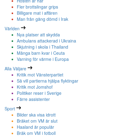
Hösten är här
Fler brottslingar grips
Billigare mat i affären
Man från gäng dömd i Irak
Världen
Nya platser att skydda
Ambulans attackerad i Ukraina
Skjutning i skola i Thailand
Många barn kvar i Ceuta
Varning för värme i Europa
Alla Väljare
Kritik mot Vänsterpartiet
Så vill partierna hjälpa flyktingar
Kritik mot Jomshof
Politiker reser i Sverige
Färre assistenter
Sport
Bilder ska visa idrott
Bråket om VM är slut
Haaland är populär
Bråk om VM i fotboll