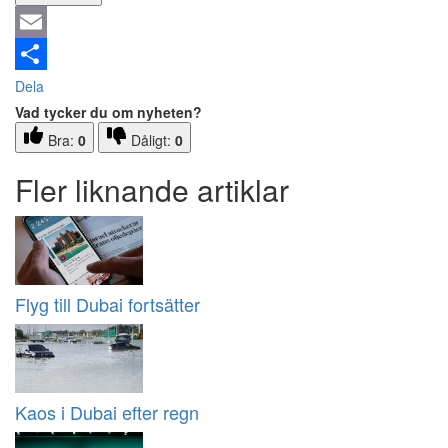
Email
Dela
Vad tycker du om nyheten?
Bra:
0
Dåligt:
0
Fler liknande artiklar
Flyg till Dubai fortsätter
Kaos i Dubai efter regn