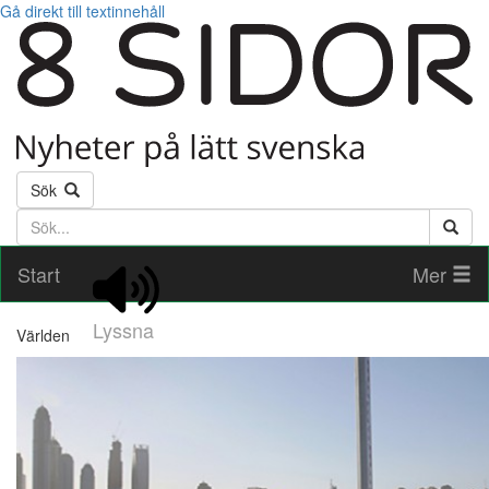
Gå direkt till textinnehåll
Sök
Söktext
Start
Mer
Lyssna
Världen