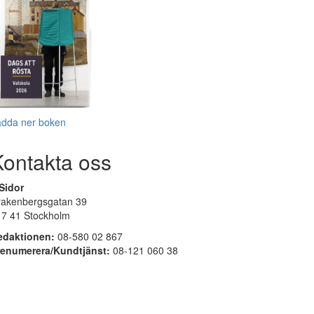
adda ner boken
Kontakta oss
Sidor
rakenbergsgatan 39
17 41 Stockholm
edaktionen:
08-580 02 867
renumerera/Kundtjänst:
08-121 060 38