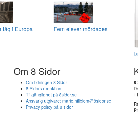
 tåg i Europa
Fem elever mördades
L
Om 8 Sidor
Om tidningen 8 Sidor
8 
8 Sidors redaktion
D
Tillgänglighet på 8sidor.se
1
Ansvarig utgivare:
marie.hillblom@8sidor.se
R
Privacy policy på 8 sidor
P