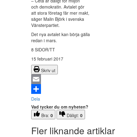
– Ceta är dåligt för miljön
och demokratin. Avtalet gör
att stora företag får mer makt,
säger Malin Björk i svenska
Vänsterpartiet.
Det nya avtalet kan börja gälla
redan i mars.
8 SIDOR/TT
15 februari 2017
Skriv ut
Email
Dela
Vad tycker du om nyheten?
Bra:
0
Dåligt:
0
Fler liknande artiklar