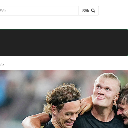
ktext
Sök
uiz