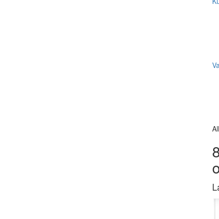
Ku
V
Al
8
L