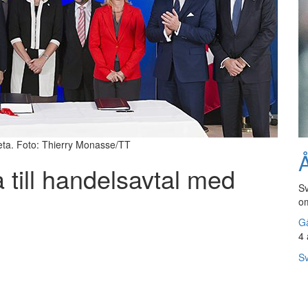
Ceta. Foto: Thierry Monasse/TT
Å
a till handelsavtal med
Sv
om
Gå
4 
Sv