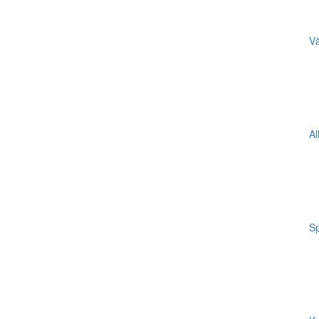
Vä
Al
Sp