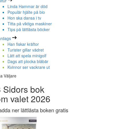
ltur
Linda Hammar är död
Populär hjälte på bio
Hon ska dansa i tv
Titta på viktiga maskiner
Tips på lättlästa böcker
ardags
Han fiskar kräftor
Turister gillar vädret
Lätt att spela minigolf
Dags att plocka blåbär
Kvinnor ser vackrare ut
la Väljare
 Sidors bok
om valet 2026
adda ner lättlästa boken gratis