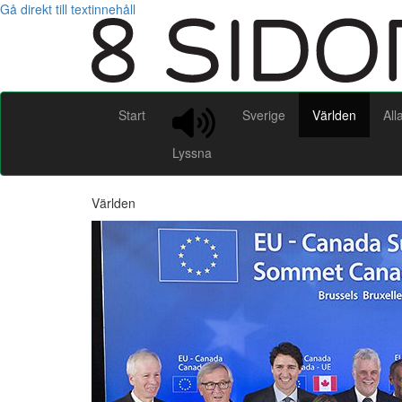
Gå direkt till textinnehåll
Start
Sverige
Världen
All
Lyssna
Världen