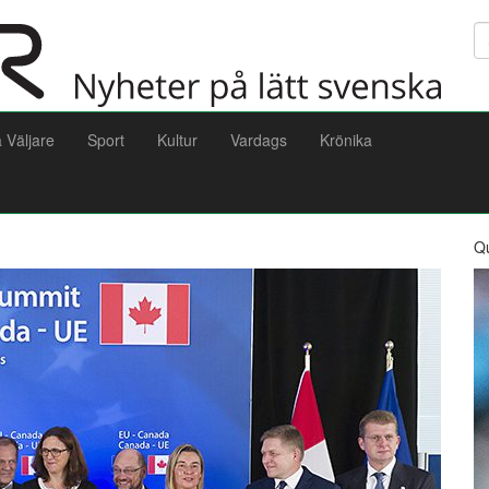
Sö
a Väljare
Sport
Kultur
Vardags
Krönika
Q