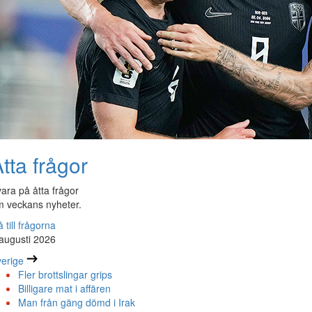
tta frågor
ara på åtta frågor
 veckans nyheter.
 till frågorna
augusti 2026
erige
Fler brottslingar grips
Billigare mat i affären
Man från gäng dömd i Irak