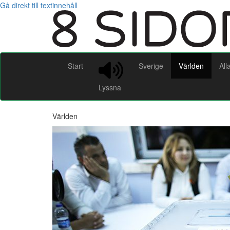
Gå direkt till textinnehåll
Start
Sverige
Världen
All
Lyssna
Världen