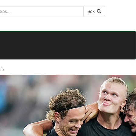
ktext
Sök
uiz