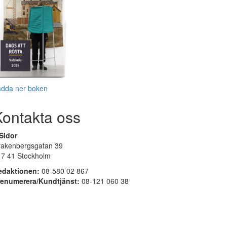
adda ner boken
Kontakta oss
Sidor
rakenbergsgatan 39
17 41 Stockholm
edaktionen:
08-580 02 867
renumerera/Kundtjänst:
08-121 060 38