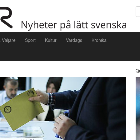
Sö
a Väljare
Sport
Kultur
Vardags
Krönika
Q