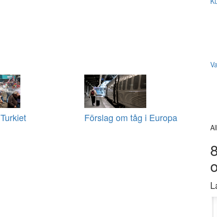
Ku
V
 Turkiet
Förslag om tåg i Europa
Al
8
L