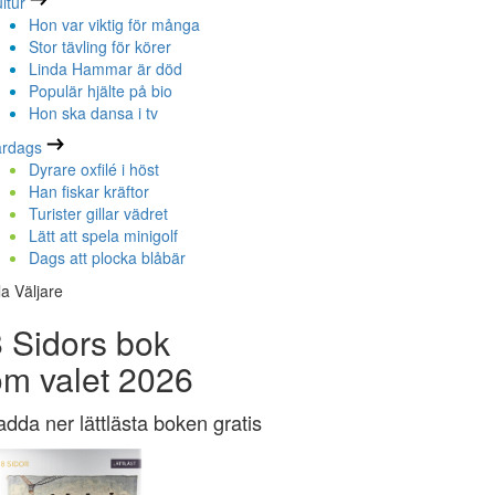
ltur
Hon var viktig för många
Stor tävling för körer
Linda Hammar är död
Populär hjälte på bio
Hon ska dansa i tv
ardags
Dyrare oxfilé i höst
Han fiskar kräftor
Turister gillar vädret
Lätt att spela minigolf
Dags att plocka blåbär
la Väljare
 Sidors bok
om valet 2026
adda ner lättlästa boken gratis