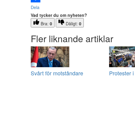
Dela
Vad tycker du om nyheten?
Bra:
0
Dåligt:
0
Fler liknande artiklar
Svårt för motståndare
Protester i