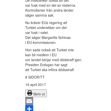
De misstänker också att det
var fusk med en del av rösterna.
Kontrollanter från andra länder
säger samma sak.
Nu kräver EUs regering att
Turkiet undersöker om det
var fusk i valet.
Det säger Margaritis Schinas
i EU-kommissionen.
Hon sade också att Turkiet inte
kan bli medlem i EU
om landet börjar med dödstraff igen.
Presiden Erdogan har sagt
att Turkiet ska införa dödsstraff.
8 SIDOR/TT
19 april 2017
Skriv ut
Email