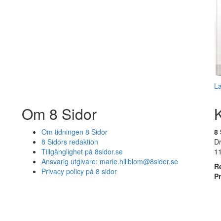
L
Om 8 Sidor
Om tidningen 8 Sidor
8 
8 Sidors redaktion
D
Tillgänglighet på 8sidor.se
1
Ansvarig utgivare:
marie.hillblom@8sidor.se
R
Privacy policy på 8 sidor
P