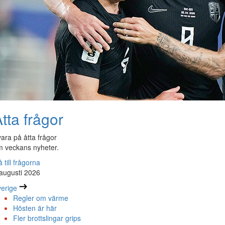
tta frågor
ara på åtta frågor
 veckans nyheter.
 till frågorna
augusti 2026
erige
Regler om värme
Hösten är här
Fler brottslingar grips