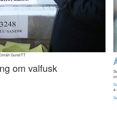
: Emrah Gurel/TT
Å
ng om valfusk
Sv
om
Gå
4 
Sv