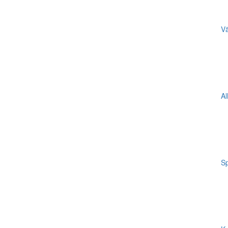
Vä
Al
Sp