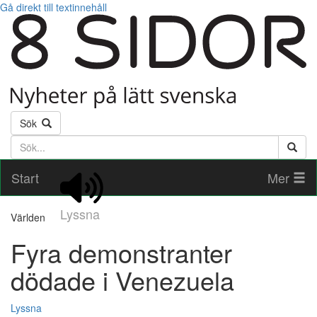
Gå direkt till textinnehåll
Sök
Söktext
Start
Mer
Lyssna
Världen
Fyra demonstranter
dödade i Venezuela
Lyssna