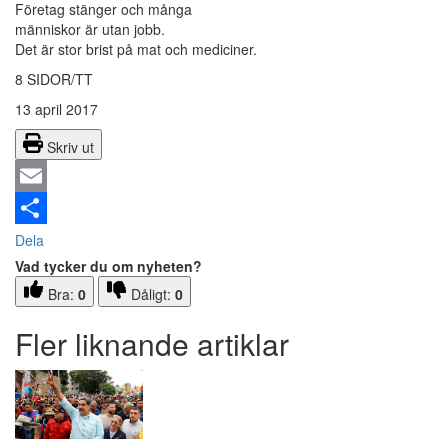
Företag stänger och många
människor är utan jobb.
Det är stor brist på mat och mediciner.
8 SIDOR/TT
13 april 2017
Skriv ut
Email
Dela
Vad tycker du om nyheten?
Bra:
0
Dåligt:
0
Fler liknande artiklar